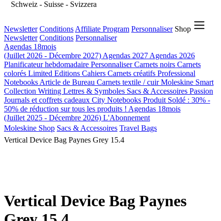
Schweiz - Suisse - Svizzera
Newsletter
Conditions
Affiliate Program
Personnaliser
Shop
Newsletter
Conditions
Personnaliser
Agendas 18mois
(Juillet 2026 - Décembre 2027)
Agendas 2027
Agendas 2026
Planificateur hebdomadaire
Personnaliser
Carnets noirs
Carnets
colorés
Limited Editions
Cahiers
Carnets créatifs
Professional
Notebooks
Article de Bureau
Carnets textile / cuir
Moleskine Smart
Collection Writing
Lettres & Symboles
Sacs & Accessoires
Passion
Journals et coffrets cadeaux
City Notebooks
Produit Soldé : 30% -
50% de réduction sur tous les produits !
Agendas 18mois
(Juillet 2025 - Décembre 2026)
L'Abonnement
Moleskine Shop
Sacs & Accessoires
Travel Bags
Vertical Device Bag Paynes Grey 15.4
Vertical Device Bag Paynes
Grey 15.4