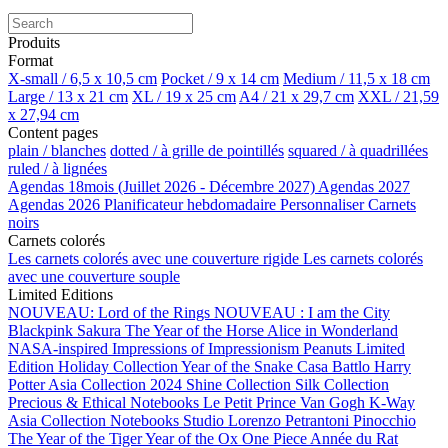
Produits
Format
X-small / 6,5 x 10,5 cm
Pocket / 9 x 14 cm
Medium / 11,5 x 18 cm
Large / 13 x 21 cm
XL / 19 x 25 cm
A4 / 21 x 29,7 cm
XXL / 21,59
x 27,94 cm
Content pages
plain / blanches
dotted / à grille de pointillés
squared / à quadrillées
ruled / à lignées
Agendas 18mois (Juillet 2026 - Décembre 2027)
Agendas 2027
Agendas 2026
Planificateur hebdomadaire
Personnaliser
Carnets
noirs
Carnets colorés
Les carnets colorés avec une couverture rigide
Les carnets colorés
avec une couverture souple
Limited Editions
NOUVEAU: Lord of the Rings
NOUVEAU : I am the City
Blackpink
Sakura
The Year of the Horse
Alice in Wonderland
NASA-inspired
Impressions of Impressionism
Peanuts Limited
Edition
Holiday Collection
Year of the Snake
Casa Battlo
Harry
Potter
Asia Collection 2024
Shine Collection
Silk Collection
Precious & Ethical Notebooks
Le Petit Prince
Van Gogh
K-Way
Asia Collection
Notebooks Studio
Lorenzo Petrantoni
Pinocchio
The Year of the Tiger
Year of the Ox
One Piece
Année du Rat