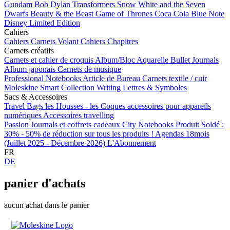
Gundam
Bob Dylan
Transformers
Snow White and the Seven
Dwarfs
Beauty & the Beast
Game of Thrones
Coca Cola
Blue Note
Disney Limited Edition
Cahiers
Cahiers
Carnets Volant
Cahiers Chapitres
Carnets créatifs
Carnets et cahier de croquis
Album/Bloc Aquarelle
Bullet Journals
Album japonais
Carnets de musique
Professional Notebooks
Article de Bureau
Carnets textile / cuir
Moleskine Smart
Collection Writing
Lettres & Symboles
Sacs & Accessoires
Travel Bags
les Housses - les Coques
accessoires pour appareils
numériques
Accessoires travelling
Passion Journals et coffrets cadeaux
City Notebooks
Produit Soldé :
30% - 50% de réduction sur tous les produits !
Agendas 18mois
(Juillet 2025 - Décembre 2026)
L'Abonnement
FR
DE
panier d'achats
aucun achat dans le panier