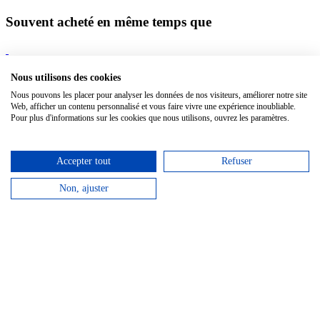
Souvent acheté en même temps que
Classic Soft XL Plain Myrtle Green
Softcover, 19 x 25 cm | 192
pages
Nous utilisons des cookies
Nous pouvons les placer pour analyser les données de nos visiteurs, améliorer notre site
Notebook Backpack 15'' Grey
33 x 46 x 10 cm |
Web, afficher un contenu personnalisé et vous faire vivre une expérience inoubliable.
Pour plus d'informations sur les cookies que nous utilisons, ouvrez les paramètres.
Cahier XL Green Ruled
Kartoneinband, 19 x 25 cm | 120 pages
Accepter tout
Refuser
Non, ajuster