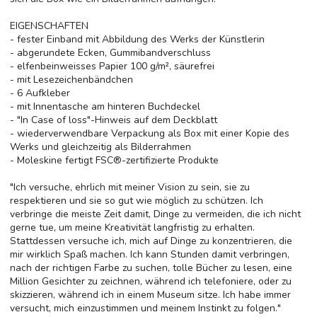
EIGENSCHAFTEN
- fester Einband mit Abbildung des Werks der Künstlerin
- abgerundete Ecken, Gummibandverschluss
- elfenbeinweisses Papier 100 g/m², säurefrei
- mit Lesezeichenbändchen
- 6 Aufkleber
- mit Innentasche am hinteren Buchdeckel
- "In Case of loss"-Hinweis auf dem Deckblatt
- wiederverwendbare Verpackung als Box mit einer Kopie des
Werks und gleichzeitig als Bilderrahmen
- Moleskine fertigt FSC®-zertifizierte Produkte
"Ich versuche, ehrlich mit meiner Vision zu sein, sie zu
respektieren und sie so gut wie möglich zu schützen. Ich
verbringe die meiste Zeit damit, Dinge zu vermeiden, die ich nicht
gerne tue, um meine Kreativität langfristig zu erhalten.
Stattdessen versuche ich, mich auf Dinge zu konzentrieren, die
mir wirklich Spaß machen. Ich kann Stunden damit verbringen,
nach der richtigen Farbe zu suchen, tolle Bücher zu lesen, eine
Million Gesichter zu zeichnen, während ich telefoniere, oder zu
skizzieren, während ich in einem Museum sitze. Ich habe immer
versucht, mich einzustimmen und meinem Instinkt zu folgen."