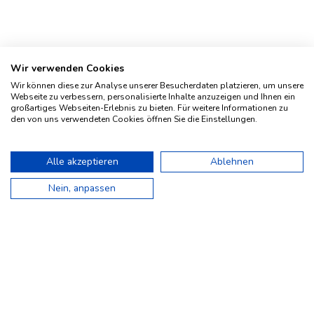
Wir verwenden Cookies
Wir können diese zur Analyse unserer Besucherdaten platzieren, um unsere
Webseite zu verbessern, personalisierte Inhalte anzuzeigen und Ihnen ein
großartiges Webseiten-Erlebnis zu bieten. Für weitere Informationen zu
den von uns verwendeten Cookies öffnen Sie die Einstellungen.
Impressum
Geschichte
Alle akzeptieren
Ablehnen
Kontakt
Nein, anpassen
AGBs
Privacy Policy
Affiliate Program
MOLESKINE® is a trademark registered by Moleskine
S.r.l. Milano/Italy.