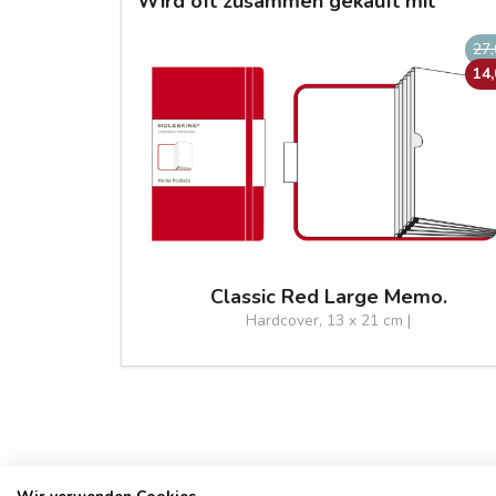
Wird oft zusammen gekauft mit
27
14
Classic Red Large Memo.
Hardcover, 13 x 21 cm |