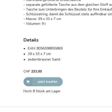
- separate gefütterte Tasche aus dem gleichen Stoff w
- Tasche zum Unterbringen des Beutels für Ihre Einkäu
- Schlüsselring, damit die Schlüssel stets auffindbar si
- Masse: 39 x 33 x 7 cm
- Volumen: 9 l
Details
EAN:
8056598855869
39 x 33 x 7 cm
zedernbrauner Samt
CHF
233,00
jetzt kaufen
Noch 8 Stück am Lager