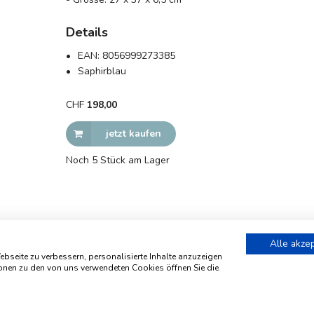
Details
EAN:
8056999273385
Saphirblau
CHF
198,00
jetzt kaufen
Noch 5 Stück am Lager
Alle akze
s
Privacy Policy
Affiliate Program
bseite zu verbessern, personalisierte Inhalte anzuzeigen
ionen zu den von uns verwendeten Cookies öffnen Sie die
MOLESKINE® is a trademark registered by Moleskine S.r.l. Milano/Italy.