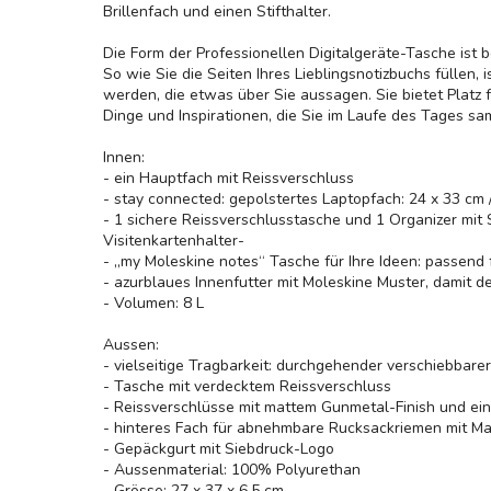
Brillenfach und einen Stifthalter.
Die Form der Professionellen Digitalgeräte-Tasche ist
So wie Sie die Seiten Ihres Lieblingsnotizbuchs füllen, 
werden, die etwas über Sie aussagen. Sie bietet Platz f
Dinge und Inspirationen, die Sie im Laufe des Tages sa
Innen:
- ein Hauptfach mit Reissverschluss
- stay connected: gepolstertes Laptopfach: 24 x 33 cm /
- 1 sichere Reissverschlusstasche und 1 Organizer mit S
Visitenkartenhalter-
- „my Moleskine notes“ Tasche für Ihre Ideen: passend 
- azurblaues Innenfutter mit Moleskine Muster, damit de
- Volumen: 8 L
Aussen:
- vielseitige Tragbarkeit: durchgehender verschiebbare
- Tasche mit verdecktem Reissverschluss
- Reissverschlüsse mit mattem Gunmetal-Finish und ei
- hinteres Fach für abnehmbare Rucksackriemen mit M
- Gepäckgurt mit Siebdruck-Logo
- Aussenmaterial: 100% Polyurethan
- Grösse: 27 x 37 x 6,5 cm