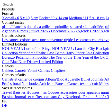
Produits
Format
X-small / 6,5 x 10,5 cm
Pocket / 9 x 14 cm
Medium / 11,5 x 18 cm
La
Content pages
plain / blanches
dotted / à grille de pointillés
squared / à quadrillées
ru
Agendas 18mois (Juillet 2026 - Décembre 2027)
Agendas 2027
Agen
Carnets colorés
Les carnets colorés avec une couverture rigide
Les carnets colorés av
Limited Editions
NOUVEAU: Lord of the Rings
NOUVEAU : I am the City
Blackpi
Collection
Year of the Snake
Casa Battlo
Harry Potter
Asia Collectio
Lorenzo Petrantoni
Pinocchio
The Year of the Tiger
Year of the Ox
O
Cola
Blue Note
Disney Limited Edition
Cahiers
Cahiers
Carnets Volant
Cahiers Chapitres
Carnets créatifs
Carnets et cahier de croquis
Album/Bloc Aquarelle
Bullet Journals
Al
Professional Notebooks
Article de Bureau
Carnets textile / cuir
Moles
Sacs & Accessoires
Travel Bags
les Housses - les Coques
accessoires pour appareils num
Passion Journals et coffrets cadeaux
City Notebooks
Produit Soldé : 
FR
DE