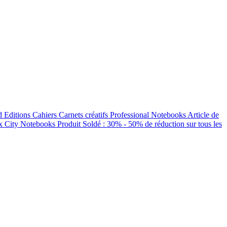
d Editions
Cahiers
Carnets créatifs
Professional Notebooks
Article de
ux
City Notebooks
Produit Soldé : 30% - 50% de réduction sur tous les