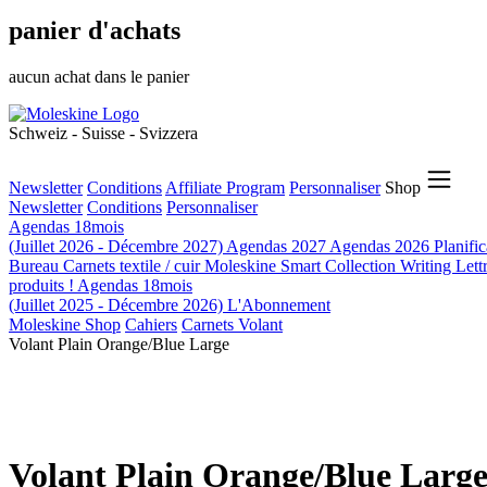
panier d'achats
aucun achat dans le panier
Schweiz - Suisse - Svizzera
Newsletter
Conditions
Affiliate Program
Personnaliser
Shop
Newsletter
Conditions
Personnaliser
Agendas 18mois
(Juillet 2026 - Décembre 2027)
Agendas 2027
Agendas 2026
Planifi
Bureau
Carnets textile / cuir
Moleskine Smart
Collection Writing
Lett
produits !
Agendas 18mois
(Juillet 2025 - Décembre 2026)
L'Abonnement
Moleskine Shop
Cahiers
Carnets Volant
Volant Plain Orange/Blue Large
Volant Plain Orange/Blue Larg