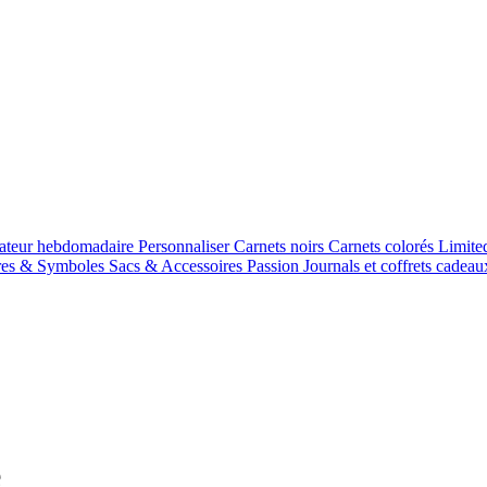
cateur hebdomadaire
Personnaliser
Carnets noirs
Carnets colorés
Limite
res & Symboles
Sacs & Accessoires
Passion Journals et coffrets cadea
e