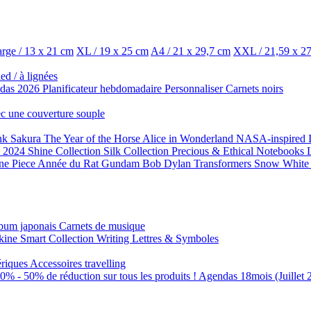
rge / 13 x 21 cm
XL / 19 x 25 cm
A4 / 21 x 29,7 cm
XXL / 21,59 x 2
led / à lignées
das 2026
Planificateur hebdomadaire
Personnaliser
Carnets noirs
ec une couverture souple
nk
Sakura
The Year of the Horse
Alice in Wonderland
NASA-inspired
n 2024
Shine Collection
Silk Collection
Precious & Ethical Notebooks
ne Piece
Année du Rat
Gundam
Bob Dylan
Transformers
Snow White 
bum japonais
Carnets de musique
kine Smart
Collection Writing
Lettres & Symboles
ériques
Accessoires travelling
30% - 50% de réduction sur tous les produits !
Agendas 18mois (Juillet