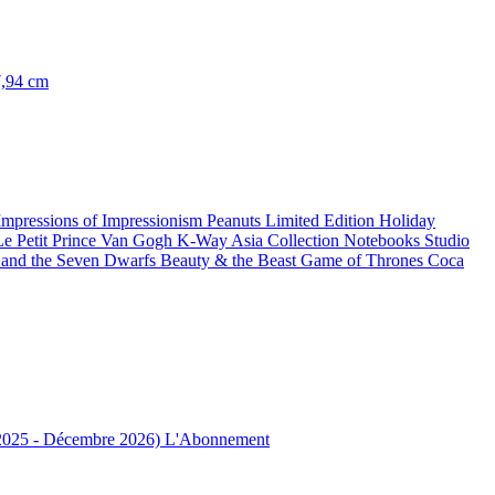
7,94 cm
Impressions of Impressionism
Peanuts Limited Edition
Holiday
Le Petit Prince
Van Gogh
K-Way
Asia Collection
Notebooks Studio
and the Seven Dwarfs
Beauty & the Beast
Game of Thrones
Coca
 2025 - Décembre 2026)
L'Abonnement