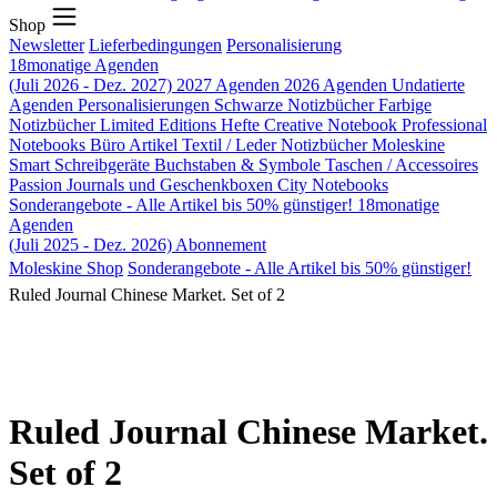
Shop
Newsletter
Lieferbedingungen
Personalisierung
18monatige Agenden
(Juli 2026 - Dez. 2027)
2027 Agenden
2026 Agenden
Undatierte
Agenden
Personalisierungen
Schwarze Notizbücher
Farbige
Notizbücher
Limited Editions
Hefte
Creative Notebook
Professional
Notebooks
Büro Artikel
Textil / Leder Notizbücher
Moleskine
Smart
Schreibgeräte
Buchstaben & Symbole
Taschen / Accessoires
Passion Journals und Geschenkboxen
City Notebooks
Sonderangebote - Alle Artikel bis 50% günstiger!
18monatige
Agenden
(Juli 2025 - Dez. 2026)
Abonnement
Moleskine Shop
Sonderangebote - Alle Artikel bis 50% günstiger!
Ruled Journal Chinese Market. Set of 2
Ruled Journal Chinese Market.
Set of 2