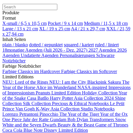
Produkte
Format
X-small / 6,5 x 10,5 cm
Pocket / 9 x 14 cm
Medium / 11,5 x 18 cm
Large / 13 x 21 cm
XL / 19 x 25 cm
A4 / 21 x 29,7 cm
XXL / 21,59
x 27,94 cm
Inhalt Seiten
plain / blanko
dotted / gepunktet
squared / kariert
ruled / liniert
18monatige Agenden (Juli 2026 - Dez. 2027)
2027 Agenden
2026
Agenden
Undatierte Agenden
Personalisierungen
Schwarze
Notizbücher
Farbige Notizbücher
Farbige Classics im Hardcover
Farbige Classics im Softcover
Limited Editions
NEU: Lord of the Rings
NEU: I am the City
Blackpink
Sakura
The
Year of the Horse
Alice im Wunderland
NASA-inspired
Impressions
of Impressionism
Peanuts Limited Edition
Holiday Collection
Year
of the Snake
Casa Batllo
Harry Potter
Asia Collection 2024
Shine
Collection
Silk Collection
Precious & Ethical Notebooks
Le Petit
Prince
Van Gogh
K-Way
Asia Collection
Studio Notebooks
Lorenzo Petrantoni
Pinocchio
The Year of the Tiger
Year of the Ox
One Piece
Jahr der Ratte
Gundam
Bob Dylan
Transformers
Snow
White and the Seven Dwarfs
Beauty & the Beast
Game of Thrones
Coca Cola
Blue Note
Disney Limited Edition