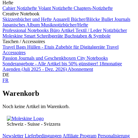
Hefte
Cahier Notizhefte
Volant Notizhefte
Chapters-Notizhefte
Creative Notebook
Skizzenbücher und Hefte
Aquarell Bücher/Blöcke
Bullet Journals
Japanisches Album
Musiknotizbücher/Hefte
Professional Notebooks
Büro Artikel
Textil / Leder Notizbücher
Moleskine Smart
Schreibgeräte
Buchstaben & Symbole
Taschen / Accessoires
Travel Bags
Hüllen - Etuis
Zubehör für Digitalgeräte
Travel
Accessoires
Passion Journals und Geschenkboxen
City Notebooks
Sonderangebote - Alle Artikel bis 50% günstiger!
18monatige
Agenden (Juli 2025 - Dez. 2026)
Abonnement
DE
FR
Warenkorb
Noch keine Artikel im Warenkorb.
Schweiz - Suisse - Svizzera
Newsletter
Lieferbedingungen
Affiliate Program
Personalisierung