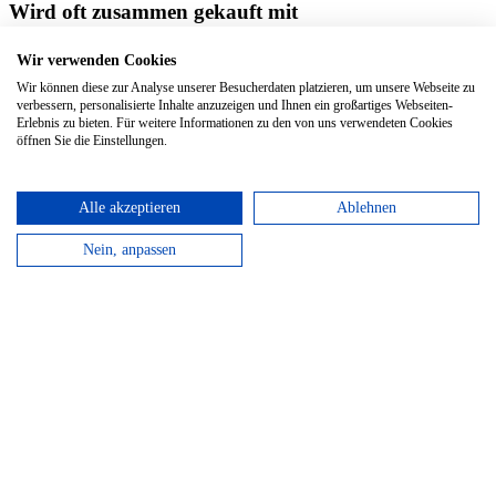
Wird oft zusammen gekauft mit
0
Wir verwenden Cookies
Colouring Cahier XL Ruled Kraft 2er Set
Kartoneinband | 120
Wir können diese zur Analyse unserer Besucherdaten platzieren, um unsere Webseite zu
Seiten
verbessern, personalisierte Inhalte anzuzeigen und Ihnen ein großartiges Webseiten-
0
Erlebnis zu bieten. Für weitere Informationen zu den von uns verwendeten Cookies
Squared Journal Start. Set of 2
Softcover | 96 Seiten
öffnen Sie die Einstellungen.
Alle akzeptieren
Ablehnen
Nein, anpassen