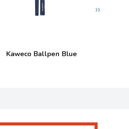
Kaweco Ballpen Blue
Weekly 
Sa