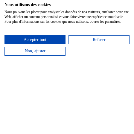
Pin Star
Nous utilisons des cookies
Nous pouvons les placer pour analyser les données de nos visiteurs, améliorer notre site
Pin Steinbock Silber
Web, afficher un contenu personnalisé et vous faire vivre une expérience inoubliable.
Pour plus d'informations sur les cookies que nous utilisons, ouvrez les paramètres.
Pin Steinbock Gold
Accepter tout
Refuser
Non, ajuster