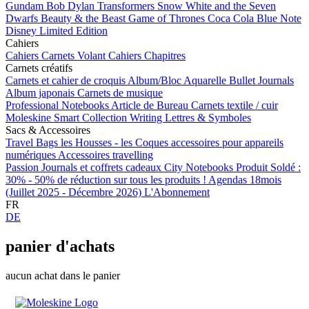
Gundam
Bob Dylan
Transformers
Snow White and the Seven
Dwarfs
Beauty & the Beast
Game of Thrones
Coca Cola
Blue Note
Disney Limited Edition
Cahiers
Cahiers
Carnets Volant
Cahiers Chapitres
Carnets créatifs
Carnets et cahier de croquis
Album/Bloc Aquarelle
Bullet Journals
Album japonais
Carnets de musique
Professional Notebooks
Article de Bureau
Carnets textile / cuir
Moleskine Smart
Collection Writing
Lettres & Symboles
Sacs & Accessoires
Travel Bags
les Housses - les Coques
accessoires pour appareils
numériques
Accessoires travelling
Passion Journals et coffrets cadeaux
City Notebooks
Produit Soldé :
30% - 50% de réduction sur tous les produits !
Agendas 18mois
(Juillet 2025 - Décembre 2026)
L'Abonnement
FR
DE
panier d'achats
aucun achat dans le panier