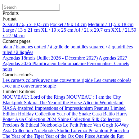
Produits
Format
X-small / 6,5 x 10,5 cm
Pocket / 9 x 14 cm
Medium / 11,5 x 18 cm
Large / 13 x 21 cm
XL / 19 x 25 cm
A4 / 21 x 29,7 cm
XXL / 21,59
x 27,94 cm
Content pages
plain / blanches
dotted / à grille de pointillés
squared / à quadrillées
ruled / à lignées
Agendas 18mois (Juillet 2026 - Décembre 2027)
Agendas 2027
Agendas 2026
Planificateur hebdomadaire
Personnaliser
Carnets
noirs
Carnets colorés
Les carnets colorés avec une couverture rigide
Les carnets colorés
avec une couverture souple
Limited Editions
NOUVEAU: Lord of the Rings
NOUVEAU : I am the City
Blackpink
Sakura
The Year of the Horse
Alice in Wonderland
NASA-inspired
Impressions of Impressionism
Peanuts Limited
Edition
Holiday Collection
Year of the Snake
Casa Battlo
Harry
Potter
Asia Collection 2024
Shine Collection
Silk Collection
Precious & Ethical Notebooks
Le Petit Prince
Van Gogh
K-Way
Asia Collection
Notebooks Studio
Lorenzo Petrantoni
Pinocchio
The Year of the Tiger
Year of the Ox
One Piece
Année du Rat