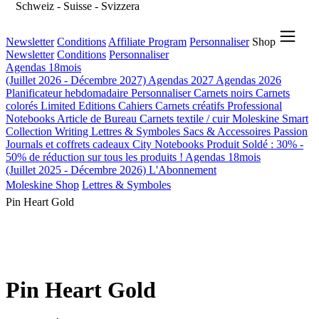
Schweiz - Suisse - Svizzera
Newsletter
Conditions
Affiliate Program
Personnaliser
Shop
Newsletter
Conditions
Personnaliser
Agendas 18mois
(Juillet 2026 - Décembre 2027)
Agendas 2027
Agendas 2026
Planificateur hebdomadaire
Personnaliser
Carnets noirs
Carnets
colorés
Limited Editions
Cahiers
Carnets créatifs
Professional
Notebooks
Article de Bureau
Carnets textile / cuir
Moleskine Smart
Collection Writing
Lettres & Symboles
Sacs & Accessoires
Passion
Journals et coffrets cadeaux
City Notebooks
Produit Soldé : 30% -
50% de réduction sur tous les produits !
Agendas 18mois
(Juillet 2025 - Décembre 2026)
L'Abonnement
Moleskine Shop
Lettres & Symboles
Pin Heart Gold
Pin Heart Gold