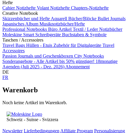
Hefte
Cahier Notizhefte
Volant Notizhefte
Chapters-Notizhefte
Creative Notebook
Skizzenbücher und Hefte
Aquarell Bücher/Blöcke
Bullet Journals
Japanisches Album
Musiknotizbücher/Hefte
Professional Notebooks
Büro Artikel
Textil / Leder Notizbücher
Moleskine Smart
Schreibgeräte
Buchstaben & Symbole
Taschen / Accessoires
Travel Bags
Hüllen - Etuis
Zubehör für Digitalgeräte
Travel
Accessoires
Passion Journals und Geschenkboxen
City Notebooks
Sonderangebote - Alle Artikel bis 50% günstiger!
18monatige
Agenden (Juli 2025 - Dez. 2026)
Abonnement
DE
FR
Warenkorb
Noch keine Artikel im Warenkorb.
Schweiz - Suisse - Svizzera
Newsletter
Lieferbedingungen
Affiliate Program
Personalisierung