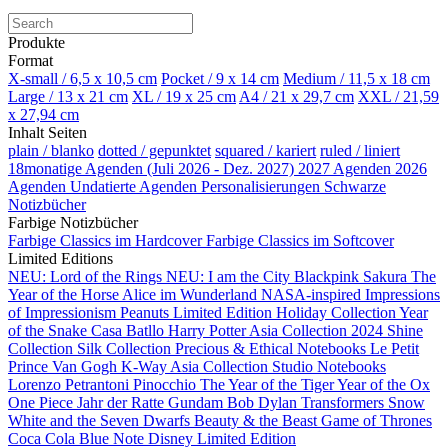
Produkte
Format
X-small / 6,5 x 10,5 cm
Pocket / 9 x 14 cm
Medium / 11,5 x 18 cm
Large / 13 x 21 cm
XL / 19 x 25 cm
A4 / 21 x 29,7 cm
XXL / 21,59
x 27,94 cm
Inhalt Seiten
plain / blanko
dotted / gepunktet
squared / kariert
ruled / liniert
18monatige Agenden (Juli 2026 - Dez. 2027)
2027 Agenden
2026
Agenden
Undatierte Agenden
Personalisierungen
Schwarze
Notizbücher
Farbige Notizbücher
Farbige Classics im Hardcover
Farbige Classics im Softcover
Limited Editions
NEU: Lord of the Rings
NEU: I am the City
Blackpink
Sakura
The
Year of the Horse
Alice im Wunderland
NASA-inspired
Impressions
of Impressionism
Peanuts Limited Edition
Holiday Collection
Year
of the Snake
Casa Batllo
Harry Potter
Asia Collection 2024
Shine
Collection
Silk Collection
Precious & Ethical Notebooks
Le Petit
Prince
Van Gogh
K-Way
Asia Collection
Studio Notebooks
Lorenzo Petrantoni
Pinocchio
The Year of the Tiger
Year of the Ox
One Piece
Jahr der Ratte
Gundam
Bob Dylan
Transformers
Snow
White and the Seven Dwarfs
Beauty & the Beast
Game of Thrones
Coca Cola
Blue Note
Disney Limited Edition