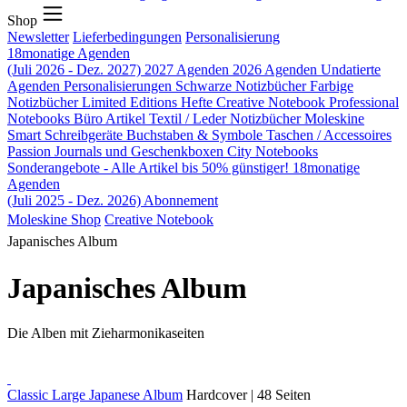
Shop
Newsletter
Lieferbedingungen
Personalisierung
18monatige Agenden
(Juli 2026 - Dez. 2027)
2027 Agenden
2026 Agenden
Undatierte
Agenden
Personalisierungen
Schwarze Notizbücher
Farbige
Notizbücher
Limited Editions
Hefte
Creative Notebook
Professional
Notebooks
Büro Artikel
Textil / Leder Notizbücher
Moleskine
Smart
Schreibgeräte
Buchstaben & Symbole
Taschen / Accessoires
Passion Journals und Geschenkboxen
City Notebooks
Sonderangebote - Alle Artikel bis 50% günstiger!
18monatige
Agenden
(Juli 2025 - Dez. 2026)
Abonnement
Moleskine Shop
Creative Notebook
Japanisches Album
Japanisches Album
Die Alben mit Zieharmonikaseiten
Classic Large Japanese Album
Hardcover | 48 Seiten