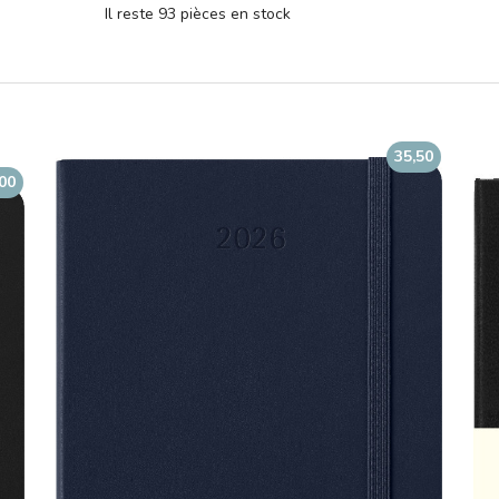
Il reste 93 pièces en stock
35,50
,00