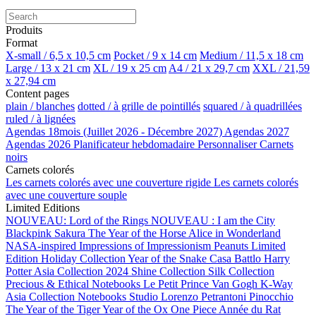
Produits
Format
X-small / 6,5 x 10,5 cm
Pocket / 9 x 14 cm
Medium / 11,5 x 18 cm
Large / 13 x 21 cm
XL / 19 x 25 cm
A4 / 21 x 29,7 cm
XXL / 21,59
x 27,94 cm
Content pages
plain / blanches
dotted / à grille de pointillés
squared / à quadrillées
ruled / à lignées
Agendas 18mois (Juillet 2026 - Décembre 2027)
Agendas 2027
Agendas 2026
Planificateur hebdomadaire
Personnaliser
Carnets
noirs
Carnets colorés
Les carnets colorés avec une couverture rigide
Les carnets colorés
avec une couverture souple
Limited Editions
NOUVEAU: Lord of the Rings
NOUVEAU : I am the City
Blackpink
Sakura
The Year of the Horse
Alice in Wonderland
NASA-inspired
Impressions of Impressionism
Peanuts Limited
Edition
Holiday Collection
Year of the Snake
Casa Battlo
Harry
Potter
Asia Collection 2024
Shine Collection
Silk Collection
Precious & Ethical Notebooks
Le Petit Prince
Van Gogh
K-Way
Asia Collection
Notebooks Studio
Lorenzo Petrantoni
Pinocchio
The Year of the Tiger
Year of the Ox
One Piece
Année du Rat