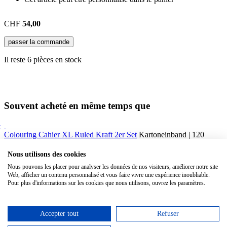
CHF
54,00
passer la commande
Il reste 6 pièces en stock
Souvent acheté en même temps que
0
Colouring Cahier XL Ruled Kraft 2er Set
Kartoneinband | 120
pages
Nous utilisons des cookies
Sketching Kit Watercolour Large HC Black + Watercolour Pencil
Nous pouvons les placer pour analyser les données de nos visiteurs, améliorer notre site
Set
Hardcover, 13 x 21 cm + Stifte Set | 104 pages
Web, afficher un contenu personnalisé et vous faire vivre une expérience inoubliable.
Pour plus d'informations sur les cookies que nous utilisons, ouvrez les paramètres.
Eraser and Sharpener Set
Accepter tout
Refuser