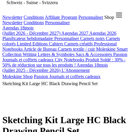
Schweiz - Suisse - Svizzera
Newsletter
Conditions
Affiliate Program
Personnaliser
Shop
Newsletter
Conditions
Personnaliser
Agendas 18mois
(Juillet 2026 - Décembre 2027)
Agendas 2027
Agendas 2026
Planificateur hebdomadaire
Personnaliser
Carnets noirs
Carnets
colorés
Limited Editions
Cahiers
Carnets créatifs
Professional
Notebooks
Article de Bureau
Carnets textile / cuir
Moleskine Smart
Collection Writing
Lettres & Symboles
Sacs & Accessoires
Passion
Journals et coffrets cadeaux
City Notebooks
Produit Soldé : 30% -
50% de réduction sur tous les produits !
Agendas 18mois
(Juillet 2025 - Décembre 2026)
L'Abonnement
Moleskine Shop
Passion Journals et coffrets cadeaux
Sketching Kit Large HC Black Drawing Pencil Set
Sketching Kit Large HC Black
Drawing Pencil Set