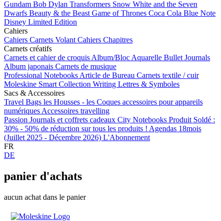
Gundam
Bob Dylan
Transformers
Snow White and the Seven
Dwarfs
Beauty & the Beast
Game of Thrones
Coca Cola
Blue Note
Disney Limited Edition
Cahiers
Cahiers
Carnets Volant
Cahiers Chapitres
Carnets créatifs
Carnets et cahier de croquis
Album/Bloc Aquarelle
Bullet Journals
Album japonais
Carnets de musique
Professional Notebooks
Article de Bureau
Carnets textile / cuir
Moleskine Smart
Collection Writing
Lettres & Symboles
Sacs & Accessoires
Travel Bags
les Housses - les Coques
accessoires pour appareils
numériques
Accessoires travelling
Passion Journals et coffrets cadeaux
City Notebooks
Produit Soldé :
30% - 50% de réduction sur tous les produits !
Agendas 18mois
(Juillet 2025 - Décembre 2026)
L'Abonnement
FR
DE
panier d'achats
aucun achat dans le panier