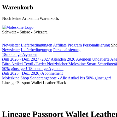
Warenkorb
Noch keine Artikel im Warenkorb.
Schweiz - Suisse - Svizzera
Newsletter
Lieferbedingungen
Affiliate Program
Personalisierung
Sh
Newsletter
Lieferbedingungen
Personalisierung
18monatige Agenden
(Juli 2026 - Dez. 2027)
2027 Agenden
2026 Agenden
Undatierte Ag
Büro Artikel
Textil / Leder Notizbücher
Moleskine Smart
Schreibger
50% günstiger!
18monatige Agenden
(Juli 2025 - Dez. 2026)
Abonnement
Moleskine Shop
Sonderangebote - Alle Artikel bis 50% günstiger!
Lineage Passport Wallet Leather Black
Lineage Passport Wallet Leathe