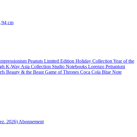
7,94 cm
 Impressionism
Peanuts Limited Edition
Holiday Collection
Year of the
ogh
K-Way
Asia Collection
Studio Notebooks
Lorenzo Petrantoni
rfs
Beauty & the Beast
Game of Thrones
Coca Cola
Blue Note
ez. 2026)
Abonnement