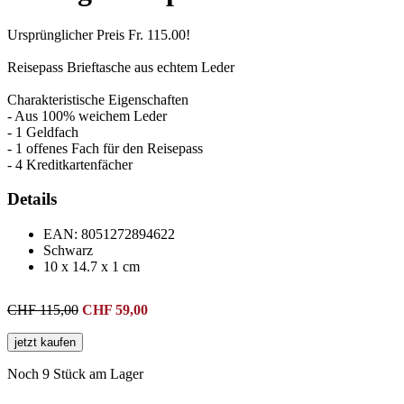
Ursprünglicher Preis Fr. 115.00!
Reisepass Brieftasche aus echtem Leder
Charakteristische Eigenschaften
- Aus 100% weichem Leder
- 1 Geldfach
- 1 offenes Fach für den Reisepass
- 4 Kreditkartenfächer
Details
EAN:
8051272894622
Schwarz
10 x 14.7 x 1 cm
CHF 115,00
CHF
59,00
jetzt kaufen
Noch 9 Stück am Lager