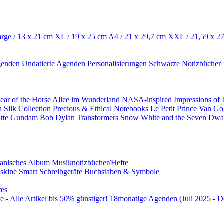
rge / 13 x 21 cm
XL / 19 x 25 cm
A4 / 21 x 29,7 cm
XXL / 21,59 x 2
genden
Undatierte Agenden
Personalisierungen
Schwarze Notizbücher
ear of the Horse
Alice im Wunderland
NASA-inspired
Impressions of
on
Silk Collection
Precious & Ethical Notebooks
Le Petit Prince
Van G
atte
Gundam
Bob Dylan
Transformers
Snow White and the Seven Dwa
panisches Album
Musiknotizbücher/Hefte
skine Smart
Schreibgeräte
Buchstaben & Symbole
res
 - Alle Artikel bis 50% günstiger!
18monatige Agenden (Juli 2025 - D