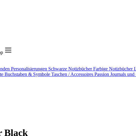
op
enden
Personalisierungen
Schwarze Notizbücher
Farbige Notizbücher
L
äte
Buchstaben & Symbole
Taschen / Accessoires
Passion Journals un
r Black