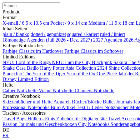
Produkte
Format
X-small / 6,5 x 10,5 cm
Pocket / 9 x 14 cm
Medium / 11,5 x 18 cm
La
Inhalt Seiten
plain / blanko
dotted / gepunktet
squared / kariert
ruled / liniert
18monatige Agenden (Juli 2026 - Dez. 2027)
2027 Agenden
2026 A
Farbige Notizbücher
Farbige Classics im Hardcover
Farbige Classics im Softcover
Limited Editions
NEU: Lord of the Rings
NEU: I am the City
Blackpink
Sakura
The Y
Snake
Casa Batllo
Harry Potter
Asia Collection 2024
Shine Collecti
Pinocchio
The Year of the Tiger
Year of the Ox
One Piece
Jahr der R
Disney Limited Edition
Hefte
Cahier Notizhefte
Volant Notizhefte
Chapters-Notizhefte
Creative Notebook
Skizzenbücher und Hefte
Aquarell Bücher/Blöcke
Bullet Journals
Ja
Professional Notebooks
Büro Artikel
Textil / Leder Notizbücher
Mole
Taschen / Accessoires
Travel Bags
Hüllen - Etuis
Zubehör für Digitalgeräte
Travel Accessoi
Passion Journals und Geschenkboxen
City Notebooks
Sonderangebote
DE
FR