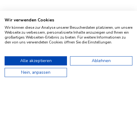
Wir verwenden Cookies
Wir können diese zur Analyse unserer Besucherdaten platzieren, um unsere
Webseite zu verbessern, personalisierte Inhalte anzuzeigen und Ihnen ein
großartiges Webseiten-Erlebnis zu bieten. Für weitere Informationen zu
den von uns verwendeten Cookies öffnen Sie die Einstellungen.
Impressum
Geschichte
Alle akzeptieren
Ablehnen
Kontakt
Nein, anpassen
AGBs
Privacy Policy
Affiliate Program
MOLESKINE® is a trademark registered by Moleskine
S.r.l. Milano/Italy.