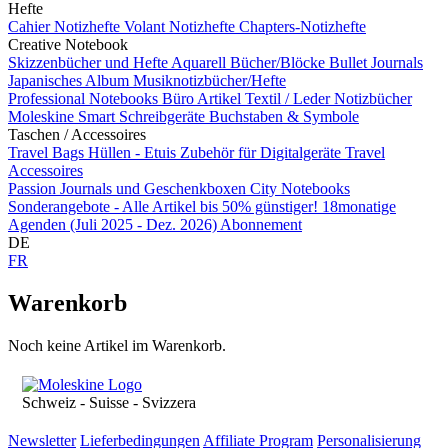
Hefte
Cahier Notizhefte
Volant Notizhefte
Chapters-Notizhefte
Creative Notebook
Skizzenbücher und Hefte
Aquarell Bücher/Blöcke
Bullet Journals
Japanisches Album
Musiknotizbücher/Hefte
Professional Notebooks
Büro Artikel
Textil / Leder Notizbücher
Moleskine Smart
Schreibgeräte
Buchstaben & Symbole
Taschen / Accessoires
Travel Bags
Hüllen - Etuis
Zubehör für Digitalgeräte
Travel
Accessoires
Passion Journals und Geschenkboxen
City Notebooks
Sonderangebote - Alle Artikel bis 50% günstiger!
18monatige
Agenden (Juli 2025 - Dez. 2026)
Abonnement
DE
FR
Warenkorb
Noch keine Artikel im Warenkorb.
Schweiz - Suisse - Svizzera
Newsletter
Lieferbedingungen
Affiliate Program
Personalisierung