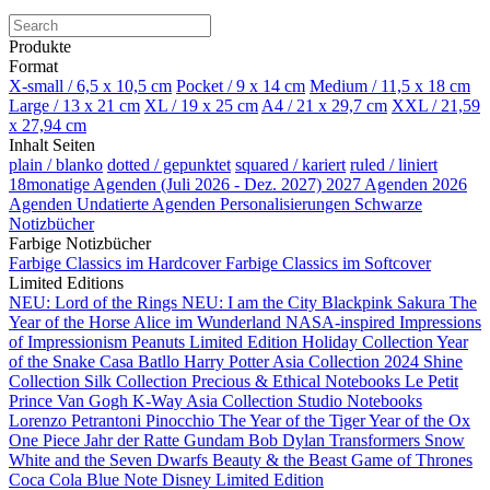
Produkte
Format
X-small / 6,5 x 10,5 cm
Pocket / 9 x 14 cm
Medium / 11,5 x 18 cm
Large / 13 x 21 cm
XL / 19 x 25 cm
A4 / 21 x 29,7 cm
XXL / 21,59
x 27,94 cm
Inhalt Seiten
plain / blanko
dotted / gepunktet
squared / kariert
ruled / liniert
18monatige Agenden (Juli 2026 - Dez. 2027)
2027 Agenden
2026
Agenden
Undatierte Agenden
Personalisierungen
Schwarze
Notizbücher
Farbige Notizbücher
Farbige Classics im Hardcover
Farbige Classics im Softcover
Limited Editions
NEU: Lord of the Rings
NEU: I am the City
Blackpink
Sakura
The
Year of the Horse
Alice im Wunderland
NASA-inspired
Impressions
of Impressionism
Peanuts Limited Edition
Holiday Collection
Year
of the Snake
Casa Batllo
Harry Potter
Asia Collection 2024
Shine
Collection
Silk Collection
Precious & Ethical Notebooks
Le Petit
Prince
Van Gogh
K-Way
Asia Collection
Studio Notebooks
Lorenzo Petrantoni
Pinocchio
The Year of the Tiger
Year of the Ox
One Piece
Jahr der Ratte
Gundam
Bob Dylan
Transformers
Snow
White and the Seven Dwarfs
Beauty & the Beast
Game of Thrones
Coca Cola
Blue Note
Disney Limited Edition