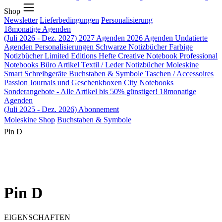
Shop
Newsletter
Lieferbedingungen
Personalisierung
18monatige Agenden
(Juli 2026 - Dez. 2027)
2027 Agenden
2026 Agenden
Undatierte
Agenden
Personalisierungen
Schwarze Notizbücher
Farbige
Notizbücher
Limited Editions
Hefte
Creative Notebook
Professional
Notebooks
Büro Artikel
Textil / Leder Notizbücher
Moleskine
Smart
Schreibgeräte
Buchstaben & Symbole
Taschen / Accessoires
Passion Journals und Geschenkboxen
City Notebooks
Sonderangebote - Alle Artikel bis 50% günstiger!
18monatige
Agenden
(Juli 2025 - Dez. 2026)
Abonnement
Moleskine Shop
Buchstaben & Symbole
Pin D
Pin D
EIGENSCHAFTEN