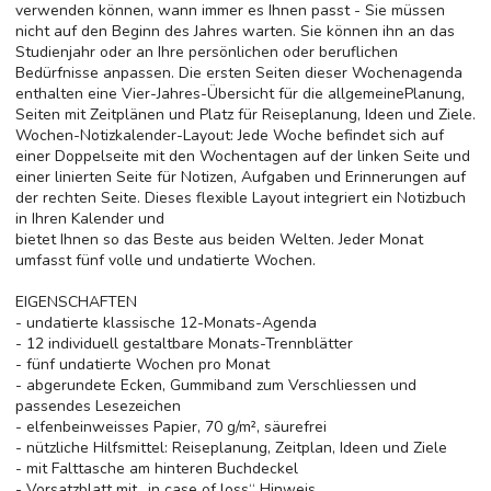
verwenden können, wann immer es Ihnen passt - Sie müssen
nicht auf den Beginn des Jahres warten. Sie können ihn an das
Studienjahr oder an Ihre persönlichen oder beruflichen
Bedürfnisse anpassen. Die ersten Seiten dieser Wochenagenda
enthalten eine Vier-Jahres-Übersicht für die allgemeinePlanung,
Seiten mit Zeitplänen und Platz für Reiseplanung, Ideen und Ziele.
Wochen-Notizkalender-Layout: Jede Woche befindet sich auf
einer Doppelseite mit den Wochentagen auf der linken Seite und
einer linierten Seite für Notizen, Aufgaben und Erinnerungen auf
der rechten Seite. Dieses flexible Layout integriert ein Notizbuch
in Ihren Kalender und
bietet Ihnen so das Beste aus beiden Welten. Jeder Monat
umfasst fünf volle und undatierte Wochen.
EIGENSCHAFTEN
- undatierte klassische 12-Monats-Agenda
- 12 individuell gestaltbare Monats-Trennblätter
- fünf undatierte Wochen pro Monat
- abgerundete Ecken, Gummiband zum Verschliessen und
passendes Lesezeichen
- elfenbeinweisses Papier, 70 g/m², säurefrei
- nützliche Hilfsmittel: Reiseplanung, Zeitplan, Ideen und Ziele
- mit Falttasche am hinteren Buchdeckel
- Vorsatzblatt mit „in case of loss“ Hinweis