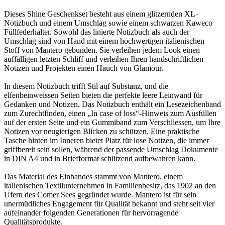
Dieses Shine Geschenkset besteht aus einem glitzernden XL-
Notizbuch und einem Umschlag sowie einem schwarzen Kaweco
Füllfederhalter. Sowohl das linierte Notizbuch als auch der
Umschlag sind von Hand mit einem hochwertigen italienischen
Stoff von Mantero gebunden. Sie verleihen jedem Look einen
auffälligen letzten Schliff und verleihen Ihren handschriftlichen
Notizen und Projekten einen Hauch von Glamour.
In diesem Notizbuch trifft Stil auf Substanz, und die
elfenbeinweissen Seiten bieten die perfekte leere Leinwand für
Gedanken und Notizen. Das Notizbuch enthält ein Lesezeichenband
zum Zurechtfinden, einen „In case of loss“-Hinweis zum Ausfüllen
auf der ersten Seite und ein Gummiband zum Verschliessen, um Ihre
Notizen vor neugierigen Blicken zu schützen. Eine praktische
Tasche hinten im Inneren bietet Platz für lose Notizen, die immer
griffbereit sein sollen, während der passende Umschlag Dokumente
in DIN A4 und in Briefformat schützend aufbewahren kann.
Das Material des Einbandes stammt von Mantero, einem
italienischen Textilunternehmen in Familienbesitz, das 1902 an den
Ufern des Comer Sees gegründet wurde. Mantero ist für sein
unermüdliches Engagement für Qualität bekannt und steht seit vier
aufeinander folgenden Generationen für hervorragende
Qualitätsprodukte.