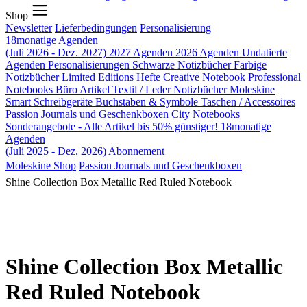
Shop
Newsletter
Lieferbedingungen
Personalisierung
18monatige Agenden
(Juli 2026 - Dez. 2027)
2027 Agenden
2026 Agenden
Undatierte
Agenden
Personalisierungen
Schwarze Notizbücher
Farbige
Notizbücher
Limited Editions
Hefte
Creative Notebook
Professional
Notebooks
Büro Artikel
Textil / Leder Notizbücher
Moleskine
Smart
Schreibgeräte
Buchstaben & Symbole
Taschen / Accessoires
Passion Journals und Geschenkboxen
City Notebooks
Sonderangebote - Alle Artikel bis 50% günstiger!
18monatige
Agenden
(Juli 2025 - Dez. 2026)
Abonnement
Moleskine Shop
Passion Journals und Geschenkboxen
Shine Collection Box Metallic Red Ruled Notebook
Shine Collection Box Metallic
Red Ruled Notebook