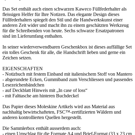
Das Set enthält auch einen schwarzen Kaweco Füllfederhalter als
fleissigen Helfer für Ihre Notizen. Das elegante Design dieses
Füllfederhalters spiegelt den Stil und die Handwerkskunst einer
anderen Zeit wider und macht ihn zu einem geschätzten Werkzeug
für die Schreibenden von heute. Sechs schwarze Ersatzpatronen
sind im Lieferumfang enthalten.
In seiner wiederverwendbaren Geschenkbox ist dieses auffällige Set
ein tolles Geschenk für alle, die Handschrift lieben und gerne ein
Zeichen setzen.
EIGENSCHAFTEN
- Notizbuch mit festem Einband mit italienischem Stoff von Mantero
- abgerundete Ecken, Gummiband zum Verschliessen und passendes
Lesezeichenbändchen
- auf Deckblatt Hinweis mit „In case of loss“
- mit Falttasche am hinteren Buchdeckel
Das Papier dieses Moleskine Artikels wird aus Material aus
nachhaltig bewirtschafteten, FSC™-zertifizierten Wäldern und
anderen kontrollierten Quellen hergestellt.
Die Sammlerbox enthält ausserdem auch:
- einen Umschlag für die Formate A4 und Brief-Format (33 x 23 cm