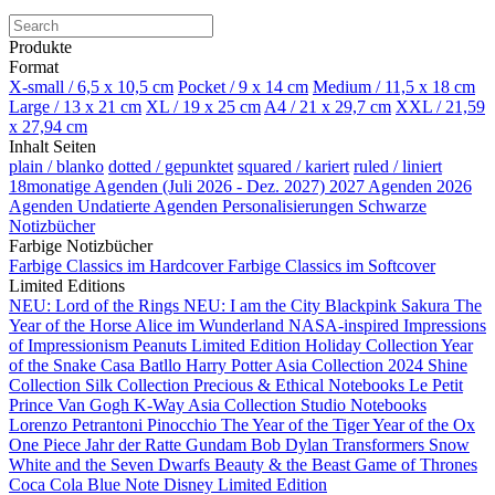
Produkte
Format
X-small / 6,5 x 10,5 cm
Pocket / 9 x 14 cm
Medium / 11,5 x 18 cm
Large / 13 x 21 cm
XL / 19 x 25 cm
A4 / 21 x 29,7 cm
XXL / 21,59
x 27,94 cm
Inhalt Seiten
plain / blanko
dotted / gepunktet
squared / kariert
ruled / liniert
18monatige Agenden (Juli 2026 - Dez. 2027)
2027 Agenden
2026
Agenden
Undatierte Agenden
Personalisierungen
Schwarze
Notizbücher
Farbige Notizbücher
Farbige Classics im Hardcover
Farbige Classics im Softcover
Limited Editions
NEU: Lord of the Rings
NEU: I am the City
Blackpink
Sakura
The
Year of the Horse
Alice im Wunderland
NASA-inspired
Impressions
of Impressionism
Peanuts Limited Edition
Holiday Collection
Year
of the Snake
Casa Batllo
Harry Potter
Asia Collection 2024
Shine
Collection
Silk Collection
Precious & Ethical Notebooks
Le Petit
Prince
Van Gogh
K-Way
Asia Collection
Studio Notebooks
Lorenzo Petrantoni
Pinocchio
The Year of the Tiger
Year of the Ox
One Piece
Jahr der Ratte
Gundam
Bob Dylan
Transformers
Snow
White and the Seven Dwarfs
Beauty & the Beast
Game of Thrones
Coca Cola
Blue Note
Disney Limited Edition