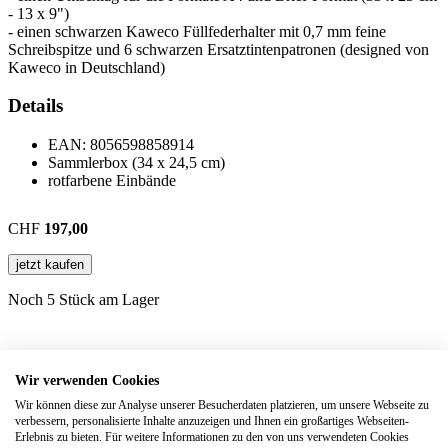
- 13 x 9")
- einen schwarzen Kaweco Füllfederhalter mit 0,7 mm feine
Schreibspitze und 6 schwarzen Ersatztintenpatronen (designed von
Kaweco in Deutschland)
Details
EAN:
8056598858914
Sammlerbox (34 x 24,5 cm)
rotfarbene Einbände
CHF
197,00
jetzt kaufen
Noch 5 Stück am Lager
Wir verwenden Cookies
Wird oft zusammen gekauft mit
Wir können diese zur Analyse unserer Besucherdaten platzieren, um unsere Webseite zu
verbessern, personalisierte Inhalte anzuzeigen und Ihnen ein großartiges Webseiten-
Erlebnis zu bieten. Für weitere Informationen zu den von uns verwendeten Cookies
Classic Large Japanese Album
Hardcover | 48 Seiten