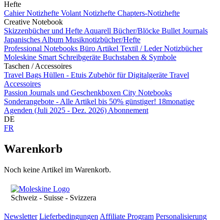
Hefte
Cahier Notizhefte
Volant Notizhefte
Chapters-Notizhefte
Creative Notebook
Skizzenbücher und Hefte
Aquarell Bücher/Blöcke
Bullet Journals
Japanisches Album
Musiknotizbücher/Hefte
Professional Notebooks
Büro Artikel
Textil / Leder Notizbücher
Moleskine Smart
Schreibgeräte
Buchstaben & Symbole
Taschen / Accessoires
Travel Bags
Hüllen - Etuis
Zubehör für Digitalgeräte
Travel
Accessoires
Passion Journals und Geschenkboxen
City Notebooks
Sonderangebote - Alle Artikel bis 50% günstiger!
18monatige
Agenden (Juli 2025 - Dez. 2026)
Abonnement
DE
FR
Warenkorb
Noch keine Artikel im Warenkorb.
Schweiz - Suisse - Svizzera
Newsletter
Lieferbedingungen
Affiliate Program
Personalisierung