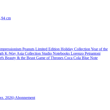
7,94 cm
 Impressionism
Peanuts Limited Edition
Holiday Collection
Year of the
ogh
K-Way
Asia Collection
Studio Notebooks
Lorenzo Petrantoni
rfs
Beauty & the Beast
Game of Thrones
Coca Cola
Blue Note
ez. 2026)
Abonnement