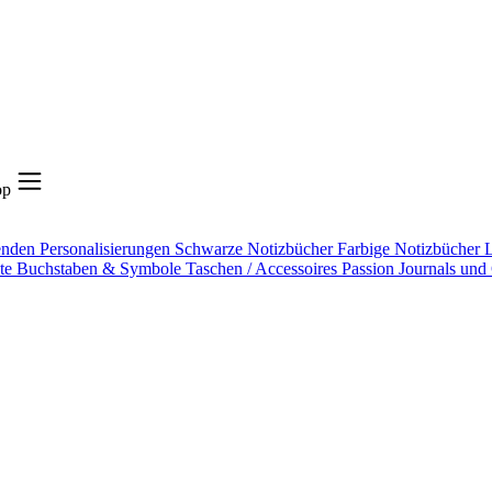
op
enden
Personalisierungen
Schwarze Notizbücher
Farbige Notizbücher
L
äte
Buchstaben & Symbole
Taschen / Accessoires
Passion Journals un