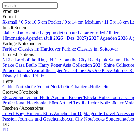
Produkte
Format
X-small / 6,5 x 10,5 cm
Pocket / 9 x 14 cm
Medium / 11,5 x 18 cm
La
Inhalt Seiten
plain / blanko
dotted / gepunktet
squared / kariert
ruled / liniert
18monatige Agenden (Juli 2026 - Dez. 2027)
2027 Agenden
2026 A
Farbige Notizbücher
Farbige Classics im Hardcover
Farbige Classics im Softcover
Limited Editions
NEU: Lord of the Rings
NEU: I am the City
Blackpink
Sakura
The Y
Snake
Casa Batllo
Harry Potter
Asia Collection 2024
Shine Collecti
Pinocchio
The Year of the Tiger
Year of the Ox
One Piece
Jahr der R
Disney Limited Edition
Hefte
Cahier Notizhefte
Volant Notizhefte
Chapters-Notizhefte
Creative Notebook
Skizzenbücher und Hefte
Aquarell Bücher/Blöcke
Bullet Journals
Ja
Professional Notebooks
Büro Artikel
Textil / Leder Notizbücher
Mole
Taschen / Accessoires
Travel Bags
Hüllen - Etuis
Zubehör für Digitalgeräte
Travel Accessoi
Passion Journals und Geschenkboxen
City Notebooks
Sonderangebote
DE
FR