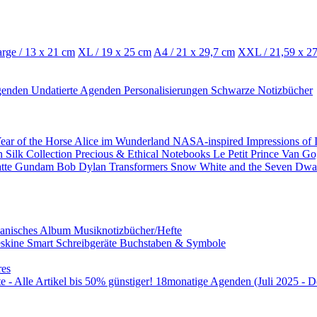
rge / 13 x 21 cm
XL / 19 x 25 cm
A4 / 21 x 29,7 cm
XXL / 21,59 x 2
genden
Undatierte Agenden
Personalisierungen
Schwarze Notizbücher
ear of the Horse
Alice im Wunderland
NASA-inspired
Impressions of
on
Silk Collection
Precious & Ethical Notebooks
Le Petit Prince
Van G
atte
Gundam
Bob Dylan
Transformers
Snow White and the Seven Dwa
panisches Album
Musiknotizbücher/Hefte
skine Smart
Schreibgeräte
Buchstaben & Symbole
res
 - Alle Artikel bis 50% günstiger!
18monatige Agenden (Juli 2025 - D