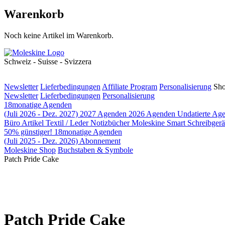
Warenkorb
Noch keine Artikel im Warenkorb.
Schweiz - Suisse - Svizzera
Newsletter
Lieferbedingungen
Affiliate Program
Personalisierung
Sh
Newsletter
Lieferbedingungen
Personalisierung
18monatige Agenden
(Juli 2026 - Dez. 2027)
2027 Agenden
2026 Agenden
Undatierte Ag
Büro Artikel
Textil / Leder Notizbücher
Moleskine Smart
Schreibger
50% günstiger!
18monatige Agenden
(Juli 2025 - Dez. 2026)
Abonnement
Moleskine Shop
Buchstaben & Symbole
Patch Pride Cake
Patch Pride Cake