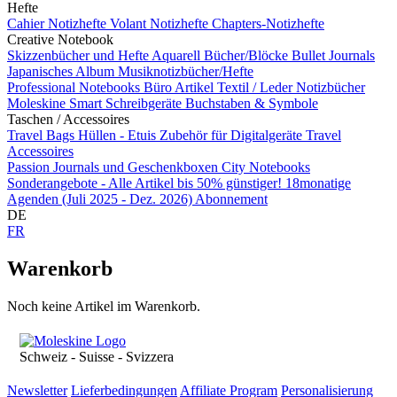
Hefte
Cahier Notizhefte
Volant Notizhefte
Chapters-Notizhefte
Creative Notebook
Skizzenbücher und Hefte
Aquarell Bücher/Blöcke
Bullet Journals
Japanisches Album
Musiknotizbücher/Hefte
Professional Notebooks
Büro Artikel
Textil / Leder Notizbücher
Moleskine Smart
Schreibgeräte
Buchstaben & Symbole
Taschen / Accessoires
Travel Bags
Hüllen - Etuis
Zubehör für Digitalgeräte
Travel
Accessoires
Passion Journals und Geschenkboxen
City Notebooks
Sonderangebote - Alle Artikel bis 50% günstiger!
18monatige
Agenden (Juli 2025 - Dez. 2026)
Abonnement
DE
FR
Warenkorb
Noch keine Artikel im Warenkorb.
Schweiz - Suisse - Svizzera
Newsletter
Lieferbedingungen
Affiliate Program
Personalisierung