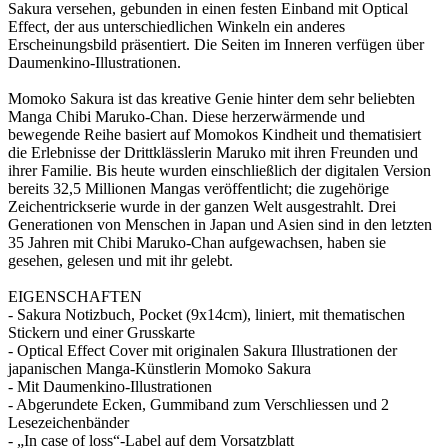
Sakura versehen, gebunden in einen festen Einband mit Optical
Effect, der aus unterschiedlichen Winkeln ein anderes
Erscheinungsbild präsentiert. Die Seiten im Inneren verfügen über
Daumenkino-Illustrationen.
Momoko Sakura ist das kreative Genie hinter dem sehr beliebten
Manga Chibi Maruko-Chan. Diese herzerwärmende und
bewegende Reihe basiert auf Momokos Kindheit und thematisiert
die Erlebnisse der Drittklässlerin Maruko mit ihren Freunden und
ihrer Familie. Bis heute wurden einschließlich der digitalen Version
bereits 32,5 Millionen Mangas veröffentlicht; die zugehörige
Zeichentrickserie wurde in der ganzen Welt ausgestrahlt. Drei
Generationen von Menschen in Japan und Asien sind in den letzten
35 Jahren mit Chibi Maruko-Chan aufgewachsen, haben sie
gesehen, gelesen und mit ihr gelebt.
EIGENSCHAFTEN
- Sakura Notizbuch, Pocket (9x14cm), liniert, mit thematischen
Stickern und einer Grusskarte
- Optical Effect Cover mit originalen Sakura Illustrationen der
japanischen Manga-Künstlerin Momoko Sakura
- Mit Daumenkino-Illustrationen
- Abgerundete Ecken, Gummiband zum Verschliessen und 2
Lesezeichenbänder
- „In case of loss“-Label auf dem Vorsatzblatt