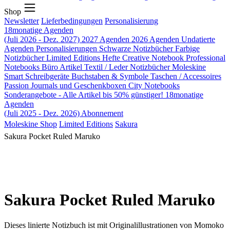
Shop
Newsletter
Lieferbedingungen
Personalisierung
18monatige Agenden
(Juli 2026 - Dez. 2027)
2027 Agenden
2026 Agenden
Undatierte
Agenden
Personalisierungen
Schwarze Notizbücher
Farbige
Notizbücher
Limited Editions
Hefte
Creative Notebook
Professional
Notebooks
Büro Artikel
Textil / Leder Notizbücher
Moleskine
Smart
Schreibgeräte
Buchstaben & Symbole
Taschen / Accessoires
Passion Journals und Geschenkboxen
City Notebooks
Sonderangebote - Alle Artikel bis 50% günstiger!
18monatige
Agenden
(Juli 2025 - Dez. 2026)
Abonnement
Moleskine Shop
Limited Editions
Sakura
Sakura Pocket Ruled Maruko
Sakura Pocket Ruled Maruko
Dieses linierte Notizbuch ist mit Originalillustrationen von Momoko