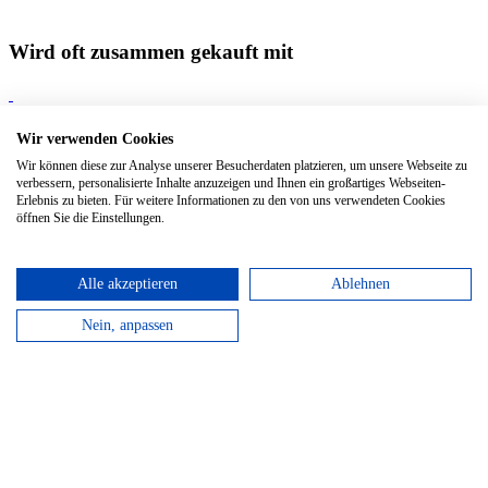
Wird oft zusammen gekauft mit
Classic Soft Expanded Large Plain Blue
Softcover, 13 x 21 cm | 400
Seiten
Wir verwenden Cookies
Wir können diese zur Analyse unserer Besucherdaten platzieren, um unsere Webseite zu
Kaweco Ballpen Black
verbessern, personalisierte Inhalte anzuzeigen und Ihnen ein großartiges Webseiten-
Erlebnis zu bieten. Für weitere Informationen zu den von uns verwendeten Cookies
Kaweco Ballpen Green
öffnen Sie die Einstellungen.
Alle akzeptieren
Ablehnen
Nein, anpassen