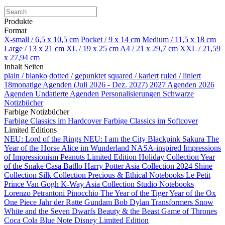
Produkte
Format
X-small / 6,5 x 10,5 cm
Pocket / 9 x 14 cm
Medium / 11,5 x 18 cm
Large / 13 x 21 cm
XL / 19 x 25 cm
A4 / 21 x 29,7 cm
XXL / 21,59
x 27,94 cm
Inhalt Seiten
plain / blanko
dotted / gepunktet
squared / kariert
ruled / liniert
18monatige Agenden (Juli 2026 - Dez. 2027)
2027 Agenden
2026
Agenden
Undatierte Agenden
Personalisierungen
Schwarze
Notizbücher
Farbige Notizbücher
Farbige Classics im Hardcover
Farbige Classics im Softcover
Limited Editions
NEU: Lord of the Rings
NEU: I am the City
Blackpink
Sakura
The
Year of the Horse
Alice im Wunderland
NASA-inspired
Impressions
of Impressionism
Peanuts Limited Edition
Holiday Collection
Year
of the Snake
Casa Batllo
Harry Potter
Asia Collection 2024
Shine
Collection
Silk Collection
Precious & Ethical Notebooks
Le Petit
Prince
Van Gogh
K-Way
Asia Collection
Studio Notebooks
Lorenzo Petrantoni
Pinocchio
The Year of the Tiger
Year of the Ox
One Piece
Jahr der Ratte
Gundam
Bob Dylan
Transformers
Snow
White and the Seven Dwarfs
Beauty & the Beast
Game of Thrones
Coca Cola
Blue Note
Disney Limited Edition