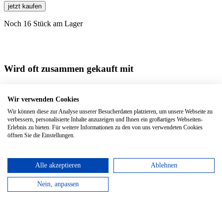
jetzt kaufen
Noch 16 Stück am Lager
Wird oft zusammen gekauft mit
Harry Potter "Phönix"
Hardcover, 13 x 21 cm | 240 Seiten
Wir verwenden Cookies
Wir können diese zur Analyse unserer Besucherdaten platzieren, um unsere Webseite zu
Harry Potter Large Ruled Red
Hardcover, 13 x 21 cm | 240 Seiten
verbessern, personalisierte Inhalte anzuzeigen und Ihnen ein großartiges Webseiten-
Erlebnis zu bieten. Für weitere Informationen zu den von uns verwendeten Cookies
Kaweco Fountain Pen Blue
öffnen Sie die Einstellungen.
Alle akzeptieren
Ablehnen
Nein, anpassen