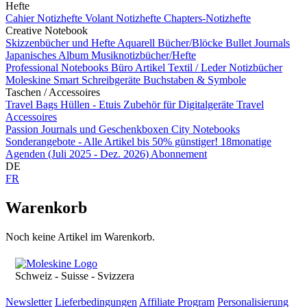
Hefte
Cahier Notizhefte
Volant Notizhefte
Chapters-Notizhefte
Creative Notebook
Skizzenbücher und Hefte
Aquarell Bücher/Blöcke
Bullet Journals
Japanisches Album
Musiknotizbücher/Hefte
Professional Notebooks
Büro Artikel
Textil / Leder Notizbücher
Moleskine Smart
Schreibgeräte
Buchstaben & Symbole
Taschen / Accessoires
Travel Bags
Hüllen - Etuis
Zubehör für Digitalgeräte
Travel
Accessoires
Passion Journals und Geschenkboxen
City Notebooks
Sonderangebote - Alle Artikel bis 50% günstiger!
18monatige
Agenden (Juli 2025 - Dez. 2026)
Abonnement
DE
FR
Warenkorb
Noch keine Artikel im Warenkorb.
Schweiz - Suisse - Svizzera
Newsletter
Lieferbedingungen
Affiliate Program
Personalisierung