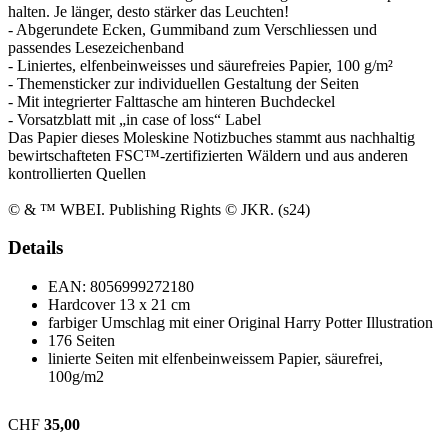
halten. Je länger, desto stärker das Leuchten!
- Abgerundete Ecken, Gummiband zum Verschliessen und
passendes Lesezeichenband
- Liniertes, elfenbeinweisses und säurefreies Papier, 100 g/m²
- Themensticker zur individuellen Gestaltung der Seiten
- Mit integrierter Falttasche am hinteren Buchdeckel
- Vorsatzblatt mit „in case of loss“ Label
Das Papier dieses Moleskine Notizbuches stammt aus nachhaltig
bewirtschafteten FSC™-zertifizierten Wäldern und aus anderen
kontrollierten Quellen
© & ™ WBEI. Publishing Rights © JKR. (s24)
Details
EAN:
8056999272180
Hardcover 13 x 21 cm
farbiger Umschlag mit einer Original Harry Potter Illustration
176 Seiten
linierte Seiten mit elfenbeinweissem Papier, säurefrei,
100g/m2
CHF
35,00