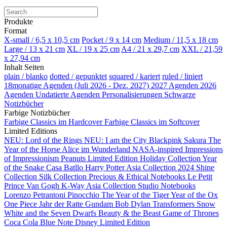
Produkte
Format
X-small / 6,5 x 10,5 cm
Pocket / 9 x 14 cm
Medium / 11,5 x 18 cm
Large / 13 x 21 cm
XL / 19 x 25 cm
A4 / 21 x 29,7 cm
XXL / 21,59
x 27,94 cm
Inhalt Seiten
plain / blanko
dotted / gepunktet
squared / kariert
ruled / liniert
18monatige Agenden (Juli 2026 - Dez. 2027)
2027 Agenden
2026
Agenden
Undatierte Agenden
Personalisierungen
Schwarze
Notizbücher
Farbige Notizbücher
Farbige Classics im Hardcover
Farbige Classics im Softcover
Limited Editions
NEU: Lord of the Rings
NEU: I am the City
Blackpink
Sakura
The
Year of the Horse
Alice im Wunderland
NASA-inspired
Impressions
of Impressionism
Peanuts Limited Edition
Holiday Collection
Year
of the Snake
Casa Batllo
Harry Potter
Asia Collection 2024
Shine
Collection
Silk Collection
Precious & Ethical Notebooks
Le Petit
Prince
Van Gogh
K-Way
Asia Collection
Studio Notebooks
Lorenzo Petrantoni
Pinocchio
The Year of the Tiger
Year of the Ox
One Piece
Jahr der Ratte
Gundam
Bob Dylan
Transformers
Snow
White and the Seven Dwarfs
Beauty & the Beast
Game of Thrones
Coca Cola
Blue Note
Disney Limited Edition