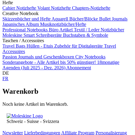
Hefte
Cahier Notizhefte
Volant Notizhefte
Chapters-Notizhefte
Creative Notebook
Skizzenbücher und Hefte
Aquarell Bücher/Blöcke
Bullet Journals
Japanisches Album
Musiknotizbücher/Hefte
Professional Notebooks
Büro Artikel
Textil / Leder Notizbücher
Moleskine Smart
Schreibgeräte
Buchstaben & Symbole
Taschen / Accessoires
Travel Bags
Hüllen - Etuis
Zubehör für Digitalgeräte
Travel
Accessoires
Passion Journals und Geschenkboxen
City Notebooks
Sonderangebote - Alle Artikel bis 50% günstiger!
18monatige
Agenden (Juli 2025 - Dez. 2026)
Abonnement
DE
FR
Warenkorb
Noch keine Artikel im Warenkorb.
Schweiz - Suisse - Svizzera
Newsletter
Lieferbedingungen
Affiliate Program
Personalisierung