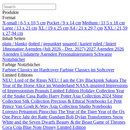
Produkte
Format
X-small / 6,5 x 10,5 cm
Pocket / 9 x 14 cm
Medium / 11,5 x 18 cm
Large / 13 x 21 cm
XL / 19 x 25 cm
A4 / 21 x 29,7 cm
XXL / 21,59
x 27,94 cm
Inhalt Seiten
plain / blanko
dotted / gepunktet
squared / kariert
ruled / liniert
18monatige Agenden (Juli 2026 - Dez. 2027)
2027 Agenden
2026
Agenden
Undatierte Agenden
Personalisierungen
Schwarze
Notizbücher
Farbige Notizbücher
Farbige Classics im Hardcover
Farbige Classics im Softcover
Limited Editions
NEU: Lord of the Rings
NEU: I am the City
Blackpink
Sakura
The
Year of the Horse
Alice im Wunderland
NASA-inspired
Impressions
of Impressionism
Peanuts Limited Edition
Holiday Collection
Year
of the Snake
Casa Batllo
Harry Potter
Asia Collection 2024
Shine
Collection
Silk Collection
Precious & Ethical Notebooks
Le Petit
Prince
Van Gogh
K-Way
Asia Collection
Studio Notebooks
Lorenzo Petrantoni
Pinocchio
The Year of the Tiger
Year of the Ox
One Piece
Jahr der Ratte
Gundam
Bob Dylan
Transformers
Snow
White and the Seven Dwarfs
Beauty & the Beast
Game of Thrones
Coca Cola
Blue Note
Disney Limited Edition