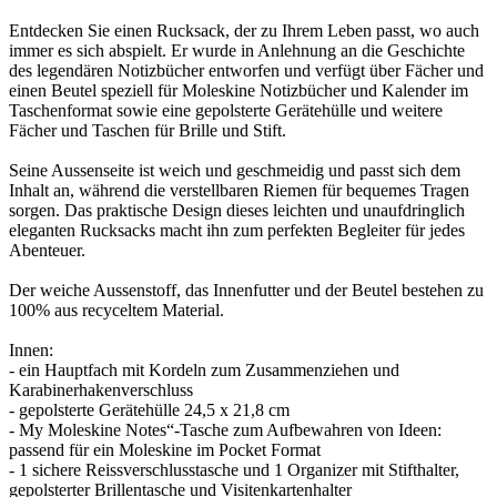
Entdecken Sie einen Rucksack, der zu Ihrem Leben passt, wo auch
immer es sich abspielt. Er wurde in Anlehnung an die Geschichte
des legendären Notizbücher entworfen und verfügt über Fächer und
einen Beutel speziell für Moleskine Notizbücher und Kalender im
Taschenformat sowie eine gepolsterte Gerätehülle und weitere
Fächer und Taschen für Brille und Stift.
Seine Aussenseite ist weich und geschmeidig und passt sich dem
Inhalt an, während die verstellbaren Riemen für bequemes Tragen
sorgen. Das praktische Design dieses leichten und unaufdringlich
eleganten Rucksacks macht ihn zum perfekten Begleiter für jedes
Abenteuer.
Der weiche Aussenstoff, das Innenfutter und der Beutel bestehen zu
100% aus recyceltem Material.
Innen:
- ein Hauptfach mit Kordeln zum Zusammenziehen und
Karabinerhakenverschluss
- gepolsterte Gerätehülle 24,5 x 21,8 cm
- My Moleskine Notes“-Tasche zum Aufbewahren von Ideen:
passend für ein Moleskine im Pocket Format
- 1 sichere Reissverschlusstasche und 1 Organizer mit Stifthalter,
gepolsterter Brillentasche und Visitenkartenhalter