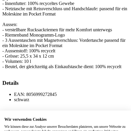
- Innenfutter: 100% recyceltes Gewebe
- Netztasche mit Reissverschluss und Handschlaufe: passend für ein
Moleskine im Pocket Format
Aussen:
- verstellbare Rucksackriemen für mehr Komfort unterwegs
- Riemenband Monogramm-Logo
- 3 Aussentaschen mit Magnetverschluss: Vordertasche passend für
ein Moleskine im Pocket Format
- Aussenstoff: 100% recycelt
- Grösse: 25,5 x 34 x 12 cm
- Volumen: 10 l
- Beutel, der gleichzeitig als Einkaufstasche dient: 100% recycelt
Details
EAN:
8056999272845
schwarz
CHF
185,00
Wir verwenden Cookies
jetzt kaufen
Wir können diese zur Analyse unserer Besucherdaten platzieren, um unsere Webseite zu