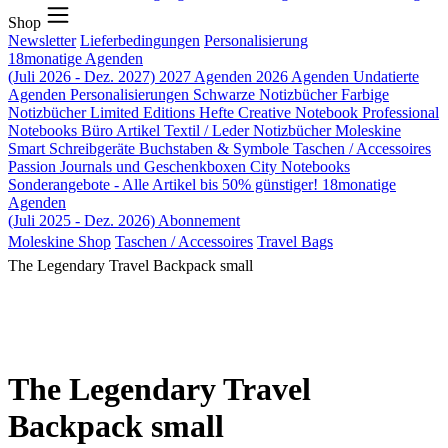
Shop
Newsletter
Lieferbedingungen
Personalisierung
18monatige Agenden
(Juli 2026 - Dez. 2027)
2027 Agenden
2026 Agenden
Undatierte
Agenden
Personalisierungen
Schwarze Notizbücher
Farbige
Notizbücher
Limited Editions
Hefte
Creative Notebook
Professional
Notebooks
Büro Artikel
Textil / Leder Notizbücher
Moleskine
Smart
Schreibgeräte
Buchstaben & Symbole
Taschen / Accessoires
Passion Journals und Geschenkboxen
City Notebooks
Sonderangebote - Alle Artikel bis 50% günstiger!
18monatige
Agenden
(Juli 2025 - Dez. 2026)
Abonnement
Moleskine Shop
Taschen / Accessoires
Travel Bags
The Legendary Travel Backpack small
The Legendary Travel
Backpack small