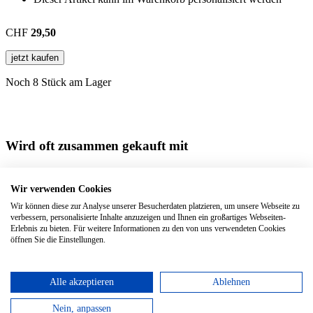
CHF
29,50
jetzt kaufen
Noch 8 Stück am Lager
Wird oft zusammen gekauft mit
Classic XLarge Plain
Hardcover, 19 x 25 cm | 192 Seiten
Wir verwenden Cookies
Wir können diese zur Analyse unserer Besucherdaten platzieren, um unsere Webseite zu
Pocket Ruled Sapphire Blue
Hardcover, 9 x 14 cm | 192 Seiten
verbessern, personalisierte Inhalte anzuzeigen und Ihnen ein großartiges Webseiten-
Erlebnis zu bieten. Für weitere Informationen zu den von uns verwendeten Cookies
Large Squared Sapphire Blue
Hardcover, 13 x 21 cm | 240 Seiten
öffnen Sie die Einstellungen.
Alle akzeptieren
Ablehnen
Nein, anpassen