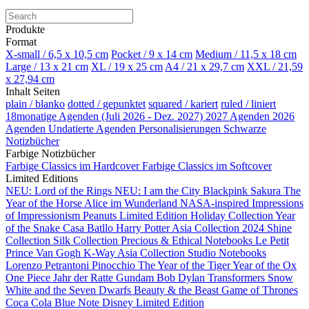
Produkte
Format
X-small / 6,5 x 10,5 cm
Pocket / 9 x 14 cm
Medium / 11,5 x 18 cm
Large / 13 x 21 cm
XL / 19 x 25 cm
A4 / 21 x 29,7 cm
XXL / 21,59
x 27,94 cm
Inhalt Seiten
plain / blanko
dotted / gepunktet
squared / kariert
ruled / liniert
18monatige Agenden (Juli 2026 - Dez. 2027)
2027 Agenden
2026
Agenden
Undatierte Agenden
Personalisierungen
Schwarze
Notizbücher
Farbige Notizbücher
Farbige Classics im Hardcover
Farbige Classics im Softcover
Limited Editions
NEU: Lord of the Rings
NEU: I am the City
Blackpink
Sakura
The
Year of the Horse
Alice im Wunderland
NASA-inspired
Impressions
of Impressionism
Peanuts Limited Edition
Holiday Collection
Year
of the Snake
Casa Batllo
Harry Potter
Asia Collection 2024
Shine
Collection
Silk Collection
Precious & Ethical Notebooks
Le Petit
Prince
Van Gogh
K-Way
Asia Collection
Studio Notebooks
Lorenzo Petrantoni
Pinocchio
The Year of the Tiger
Year of the Ox
One Piece
Jahr der Ratte
Gundam
Bob Dylan
Transformers
Snow
White and the Seven Dwarfs
Beauty & the Beast
Game of Thrones
Coca Cola
Blue Note
Disney Limited Edition