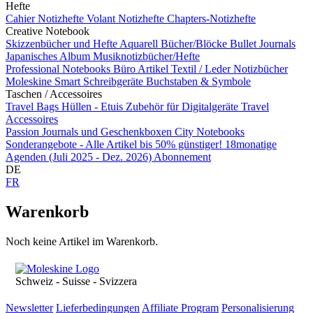
Hefte
Cahier Notizhefte
Volant Notizhefte
Chapters-Notizhefte
Creative Notebook
Skizzenbücher und Hefte
Aquarell Bücher/Blöcke
Bullet Journals
Japanisches Album
Musiknotizbücher/Hefte
Professional Notebooks
Büro Artikel
Textil / Leder Notizbücher
Moleskine Smart
Schreibgeräte
Buchstaben & Symbole
Taschen / Accessoires
Travel Bags
Hüllen - Etuis
Zubehör für Digitalgeräte
Travel
Accessoires
Passion Journals und Geschenkboxen
City Notebooks
Sonderangebote - Alle Artikel bis 50% günstiger!
18monatige
Agenden (Juli 2025 - Dez. 2026)
Abonnement
DE
FR
Warenkorb
Noch keine Artikel im Warenkorb.
Schweiz - Suisse - Svizzera
Newsletter
Lieferbedingungen
Affiliate Program
Personalisierung