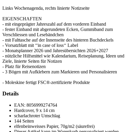
Links Wochenagenda, rechts linierte Notizseite
EIGENSCHAFTEN
- mit eingeprägter Jahreszahl auf dem vorderen Einband
- fester Einband mit abgerundeten Ecken, Gummiband zum
Verschliessen und Lesebändchen
- mit Falttasche auf der Innenseite des hinteren Buchdeckels
- Vorsatzblatt mit ‘‘in case of loss‘‘ Label
- Monatsplanner 2026 und Jahresübersichten 2026+2027
- nützliche Hilfsmittel wie Kalendarium, Reiseplanung, Ideen und
Ziele, linierte Seiten für Notizen
- Platz für Reisenotizen
- 3 Bögen mit Aufklebern zum Markieren und Personalisieren
- Moleskine fertigt FSC®-zertifizierte Produkte
Details
EAN:
8056999274764
Hardcover, 9 x 14 cm
scharlachroter Umschlag
144 Seiten
elfenbeinweisses Papier, 70g/m2 (säurefrei)
Dieser Artikel kann im Warenkorb personalisiert werden