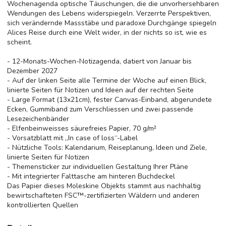
Wochenagenda optische Täuschungen, die die unvorhersehbaren
Wendungen des Lebens widerspiegeln. Verzerrte Perspektiven,
sich verändernde Massstäbe und paradoxe Durchgänge spiegeln
Alices Reise durch eine Welt wider, in der nichts so ist, wie es
scheint.
- 12-Monats-Wochen-Notizagenda, datiert von Januar bis
Dezember 2027
- Auf der linken Seite alle Termine der Woche auf einen Blick,
linierte Seiten für Notizen und Ideen auf der rechten Seite
- Large Format (13x21cm), fester Canvas-Einband, abgerundete
Ecken, Gummiband zum Verschliessen und zwei passende
Lesezeichenbänder
- Elfenbeinweisses säurefreies Papier, 70 g/m²
- Vorsatzblatt mit „In case of loss“-Label
- Nützliche Tools: Kalendarium, Reiseplanung, Ideen und Ziele,
linierte Seiten für Notizen
- Themensticker zur individuellen Gestaltung Ihrer Pläne
- Mit integrierter Falttasche am hinteren Buchdeckel
Das Papier dieses Moleskine Objekts stammt aus nachhaltig
bewirtschafteten FSC™-zertifizierten Wäldern und anderen
kontrollierten Quellen