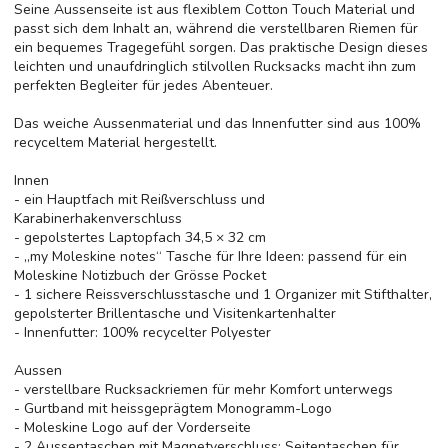
Seine Aussenseite ist aus flexiblem Cotton Touch Material und
passt sich dem Inhalt an, während die verstellbaren Riemen für
ein bequemes Tragegefühl sorgen. Das praktische Design dieses
leichten und unaufdringlich stilvollen Rucksacks macht ihn zum
perfekten Begleiter für jedes Abenteuer.
Das weiche Aussenmaterial und das Innenfutter sind aus 100%
recyceltem Material hergestellt.
Innen
- ein Hauptfach mit Reißverschluss und
Karabinerhakenverschluss
- gepolstertes Laptopfach 34,5 × 32 cm
- „my Moleskine notes“ Tasche für Ihre Ideen: passend für ein
Moleskine Notizbuch der Grösse Pocket
- 1 sichere Reissverschlusstasche und 1 Organizer mit Stifthalter,
gepolsterter Brillentasche und Visitenkartenhalter
- Innenfutter: 100% recycelter Polyester
Aussen
- verstellbare Rucksackriemen für mehr Komfort unterwegs
- Gurtband mit heissgeprägtem Monogramm-Logo
- Moleskine Logo auf der Vorderseite
- 2 Aussentaschen mit Magnetverschluss: Seitentaschen für