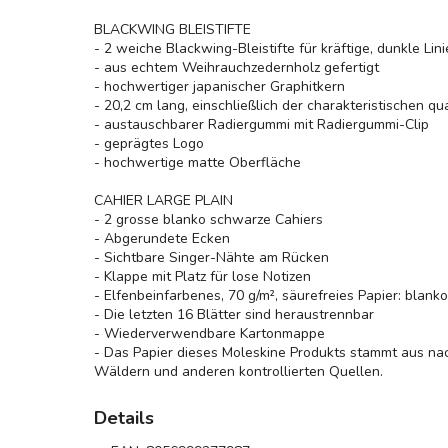
BLACKWING BLEISTIFTE
- 2 weiche Blackwing-Bleistifte für kräftige, dunkle Lin
- aus echtem Weihrauchzedernholz gefertigt
- hochwertiger japanischer Graphitkern
- 20,2 cm lang, einschließlich der charakteristischen
- austauschbarer Radiergummi mit Radiergummi-Clip
- geprägtes Logo
- hochwertige matte Oberfläche
CAHIER LARGE PLAIN
- 2 grosse blanko schwarze Cahiers
- Abgerundete Ecken
- Sichtbare Singer-Nähte am Rücken
- Klappe mit Platz für lose Notizen
- Elfenbeinfarbenes, 70 g/m², säurefreies Papier: blanko
- Die letzten 16 Blätter sind heraustrennbar
- Wiederverwendbare Kartonmappe
- Das Papier dieses Moleskine Produkts stammt aus nac
Wäldern und anderen kontrollierten Quellen.
Details