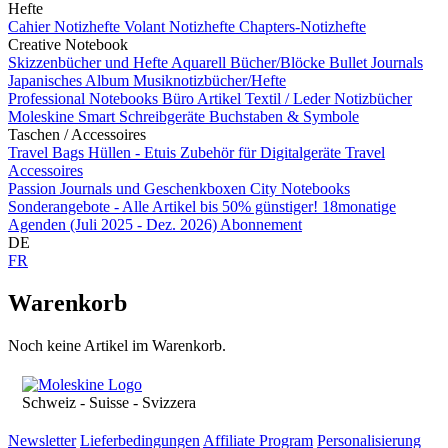
Hefte
Cahier Notizhefte
Volant Notizhefte
Chapters-Notizhefte
Creative Notebook
Skizzenbücher und Hefte
Aquarell Bücher/Blöcke
Bullet Journals
Japanisches Album
Musiknotizbücher/Hefte
Professional Notebooks
Büro Artikel
Textil / Leder Notizbücher
Moleskine Smart
Schreibgeräte
Buchstaben & Symbole
Taschen / Accessoires
Travel Bags
Hüllen - Etuis
Zubehör für Digitalgeräte
Travel
Accessoires
Passion Journals und Geschenkboxen
City Notebooks
Sonderangebote - Alle Artikel bis 50% günstiger!
18monatige
Agenden (Juli 2025 - Dez. 2026)
Abonnement
DE
FR
Warenkorb
Noch keine Artikel im Warenkorb.
Schweiz - Suisse - Svizzera
Newsletter
Lieferbedingungen
Affiliate Program
Personalisierung