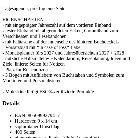
Tagesagenda, pro Tag eine Seite
EIGENSCHAFTEN
- mit eingeprägter Jahreszahl auf dem vorderen Einband
- fester Einband mit abgerundeten Ecken, Gummiband zum
Verschliessen und Lesebändchen
- mit Falttasche auf der Innenseite des hinteren Buchdeckels
- Vorsatzblatt mit ‘‘in case of loss‘‘ Label
- Monatsplanner fürs 2027 und Jahresübersichten 2027 + 2028
- nützliche Hilfsmittel wie Kalendarium, Reiseplanung, Ideen und
Ziele, linierte Seiten für Notizen
- Platz für Reisenotizen
- 3 Bögen mit Aufklebern von Buchstaben und Symbolen zum
Markieren und Personalisieren
- Moleskine fertigt FSC®-zertifizierte Produkte
Details
EAN:
8056999279417
Hardcover, 9 x 14 cm
saphirblauer Umschlag
400 Seiten
elfenbeinweisses Papier, 70g/m2 (säurefrei)