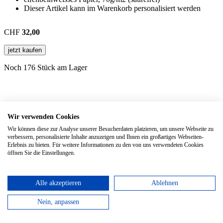
Dieser Artikel kann im Warenkorb personalisiert werden
CHF
32,00
jetzt kaufen
Noch 176 Stück am Lager
Wird oft zusammen gekauft mit
Wir verwenden Cookies
Wir können diese zur Analyse unserer Besucherdaten platzieren, um unsere Webseite zu
verbessern, personalisierte Inhalte anzuzeigen und Ihnen ein großartiges Webseiten-
Weekly Notebook Large HC Sage Green 2027
Hardcover, 13 x 21
Erlebnis zu bieten. Für weitere Informationen zu den von uns verwendeten Cookies
cm | 144 Seiten
öffnen Sie die Einstellungen.
Alle akzeptieren
Ablehnen
Nein, anpassen