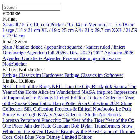
Produkte
Format
X-small / 6,5 x 10,5 cm
Pocket / 9 x 14 cm
Medium / 11,5 x 18 cm
Large / 13 x 21 cm
XL / 19 x 25 cm
A4 / 21 x 29,7 cm
XXL / 21,59
x 27,94 cm
Inhalt Seiten
plain / blanko
dotted / gepunktet
squared / kariert
ruled / liniert
18monatige Agenden (Juli 2026 - Dez. 2027)
2027 Agenden
2026
Agenden
Undatierte Agenden
Personalisierungen
Schwarze
Notizbücher
Farbige Notizbücher
Farbige Classics im Hardcover
Farbige Classics im Softcover
Limited Editions
NEU: Lord of the Rings
NEU: I am the City
Blackpink
Sakura
The
Year of the Horse
Alice im Wunderland
NASA-inspired
Impressions
of Impressionism
Peanuts Limited Edition
Holiday Collection
Year
of the Snake
Casa Batllo
Harry Potter
Asia Collection 2024
Shine
Collection
Silk Collection
Precious & Ethical Notebooks
Le Petit
Prince
Van Gogh
K-Way
Asia Collection
Studio Notebooks
Lorenzo Petrantoni
Pinocchio
The Year of the Tiger
Year of the Ox
One Piece
Jahr der Ratte
Gundam
Bob Dylan
Transformers
Snow
White and the Seven Dwarfs
Beauty & the Beast
Game of Thrones
Coca Cola
Blue Note
Disney Limited Edition