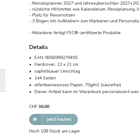
- Monatsplanner 2027 und Jahresübersichten 2027+20
- nützliche Hilfsmittel wie Kalendarium, Reiseplanung, Id
- Platz für Reisenotizen
- 3 Bögen mit Aufklebern zum Markieren und Personalis
- Moleskine fertigt FSC®-zertifizierte Produkte
Details
EAN:
8056999279493
Hardcover, 13 x 21 cm
saphirblauer Umschlag
144 Seiten
elfenbeinweisses Papier, 70g/m2 (säurefrei)
Dieser Artikel kann im Warenkorb personalisiert we
CHF
36,00
jetzt kaufen
Noch 108 Stück am Lager