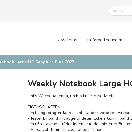
Newsletter
Lieferbedingungen
tebook Large HC Sapphire Blue 2027
Weekly Notebook Large HC
Links Wochenagenda, rechts linierte Notizseite
EIGENSCHAFTEN
- mit eingeprägter Jahreszahl auf dem vorderen Einban
- fester Einband mit abgerundeten Ecken, Gummiband
- mit Falttasche auf der Innenseite des hinteren Buchd
- Vorsatzblatt mit ‘‘in case of loss‘‘ Label