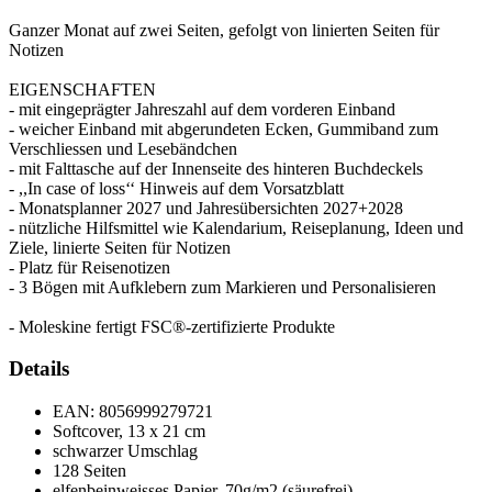
Ganzer Monat auf zwei Seiten, gefolgt von linierten Seiten für
Notizen
EIGENSCHAFTEN
- mit eingeprägter Jahreszahl auf dem vorderen Einband
- weicher Einband mit abgerundeten Ecken, Gummiband zum
Verschliessen und Lesebändchen
- mit Falttasche auf der Innenseite des hinteren Buchdeckels
- ,,In case of loss‘‘ Hinweis auf dem Vorsatzblatt
- Monatsplanner 2027 und Jahresübersichten 2027+2028
- nützliche Hilfsmittel wie Kalendarium, Reiseplanung, Ideen und
Ziele, linierte Seiten für Notizen
- Platz für Reisenotizen
- 3 Bögen mit Aufklebern zum Markieren und Personalisieren
- Moleskine fertigt FSC®-zertifizierte Produkte
Details
EAN:
8056999279721
Softcover, 13 x 21 cm
schwarzer Umschlag
128 Seiten
elfenbeinweisses Papier, 70g/m2 (säurefrei)