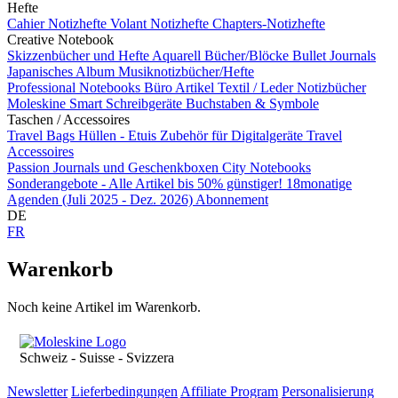
Hefte
Cahier Notizhefte
Volant Notizhefte
Chapters-Notizhefte
Creative Notebook
Skizzenbücher und Hefte
Aquarell Bücher/Blöcke
Bullet Journals
Japanisches Album
Musiknotizbücher/Hefte
Professional Notebooks
Büro Artikel
Textil / Leder Notizbücher
Moleskine Smart
Schreibgeräte
Buchstaben & Symbole
Taschen / Accessoires
Travel Bags
Hüllen - Etuis
Zubehör für Digitalgeräte
Travel
Accessoires
Passion Journals und Geschenkboxen
City Notebooks
Sonderangebote - Alle Artikel bis 50% günstiger!
18monatige
Agenden (Juli 2025 - Dez. 2026)
Abonnement
DE
FR
Warenkorb
Noch keine Artikel im Warenkorb.
Schweiz - Suisse - Svizzera
Newsletter
Lieferbedingungen
Affiliate Program
Personalisierung