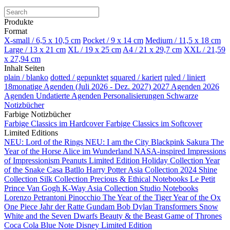
Produkte
Format
X-small / 6,5 x 10,5 cm
Pocket / 9 x 14 cm
Medium / 11,5 x 18 cm
Large / 13 x 21 cm
XL / 19 x 25 cm
A4 / 21 x 29,7 cm
XXL / 21,59
x 27,94 cm
Inhalt Seiten
plain / blanko
dotted / gepunktet
squared / kariert
ruled / liniert
18monatige Agenden (Juli 2026 - Dez. 2027)
2027 Agenden
2026
Agenden
Undatierte Agenden
Personalisierungen
Schwarze
Notizbücher
Farbige Notizbücher
Farbige Classics im Hardcover
Farbige Classics im Softcover
Limited Editions
NEU: Lord of the Rings
NEU: I am the City
Blackpink
Sakura
The
Year of the Horse
Alice im Wunderland
NASA-inspired
Impressions
of Impressionism
Peanuts Limited Edition
Holiday Collection
Year
of the Snake
Casa Batllo
Harry Potter
Asia Collection 2024
Shine
Collection
Silk Collection
Precious & Ethical Notebooks
Le Petit
Prince
Van Gogh
K-Way
Asia Collection
Studio Notebooks
Lorenzo Petrantoni
Pinocchio
The Year of the Tiger
Year of the Ox
One Piece
Jahr der Ratte
Gundam
Bob Dylan
Transformers
Snow
White and the Seven Dwarfs
Beauty & the Beast
Game of Thrones
Coca Cola
Blue Note
Disney Limited Edition