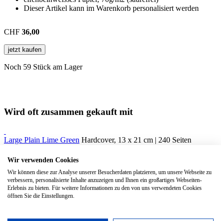
Dieser Artikel kann im Warenkorb personalisiert werden
CHF
36,00
jetzt kaufen
Noch 59 Stück am Lager
Wird oft zusammen gekauft mit
Large Plain Lime Green
Hardcover, 13 x 21 cm | 240 Seiten
Weekly Notebook Large HC Sage Green 2027
Hardcover, 13 x 21
Wir verwenden Cookies
cm | 144 Seiten
Wir können diese zur Analyse unserer Besucherdaten platzieren, um unsere Webseite zu
verbessern, personalisierte Inhalte anzuzeigen und Ihnen ein großartiges Webseiten-
Daily Notebook Large HC Sapphire Blue 2027
Hardcover, 13 x 21
Erlebnis zu bieten. Für weitere Informationen zu den von uns verwendeten Cookies
cm | 400 Seiten
öffnen Sie die Einstellungen.