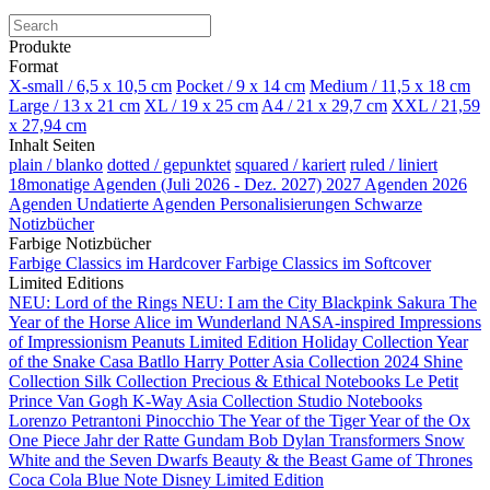
Produkte
Format
X-small / 6,5 x 10,5 cm
Pocket / 9 x 14 cm
Medium / 11,5 x 18 cm
Large / 13 x 21 cm
XL / 19 x 25 cm
A4 / 21 x 29,7 cm
XXL / 21,59
x 27,94 cm
Inhalt Seiten
plain / blanko
dotted / gepunktet
squared / kariert
ruled / liniert
18monatige Agenden (Juli 2026 - Dez. 2027)
2027 Agenden
2026
Agenden
Undatierte Agenden
Personalisierungen
Schwarze
Notizbücher
Farbige Notizbücher
Farbige Classics im Hardcover
Farbige Classics im Softcover
Limited Editions
NEU: Lord of the Rings
NEU: I am the City
Blackpink
Sakura
The
Year of the Horse
Alice im Wunderland
NASA-inspired
Impressions
of Impressionism
Peanuts Limited Edition
Holiday Collection
Year
of the Snake
Casa Batllo
Harry Potter
Asia Collection 2024
Shine
Collection
Silk Collection
Precious & Ethical Notebooks
Le Petit
Prince
Van Gogh
K-Way
Asia Collection
Studio Notebooks
Lorenzo Petrantoni
Pinocchio
The Year of the Tiger
Year of the Ox
One Piece
Jahr der Ratte
Gundam
Bob Dylan
Transformers
Snow
White and the Seven Dwarfs
Beauty & the Beast
Game of Thrones
Coca Cola
Blue Note
Disney Limited Edition