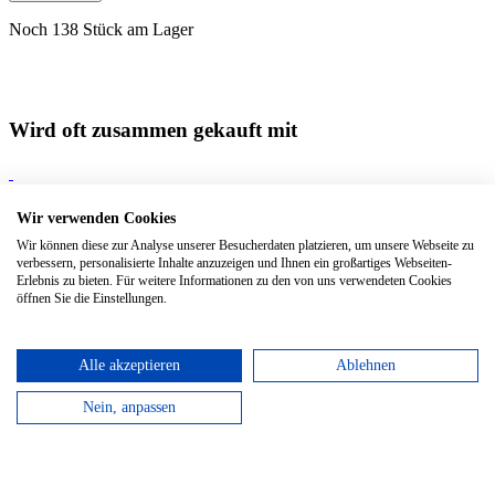
Noch 138 Stück am Lager
Wird oft zusammen gekauft mit
Cahier Pocket Red Plain.
Kartoneinband, 9 x 14 cm | 64 Seiten
Wir verwenden Cookies
Cahier Pocket Indigo Blue Plain.
Kartoneinband, 9 x 14 cm | 64
Wir können diese zur Analyse unserer Besucherdaten platzieren, um unsere Webseite zu
Seiten
verbessern, personalisierte Inhalte anzuzeigen und Ihnen ein großartiges Webseiten-
Erlebnis zu bieten. Für weitere Informationen zu den von uns verwendeten Cookies
Cahier Pocket Black Plain
Kartoneinband, 9 x 14 cm | 64 Seiten
öffnen Sie die Einstellungen.
Alle akzeptieren
Ablehnen
Nein, anpassen