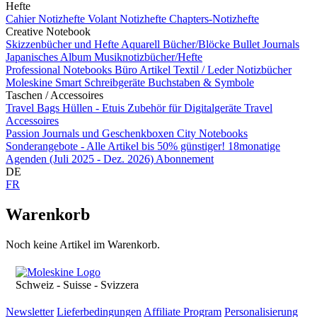
Hefte
Cahier Notizhefte
Volant Notizhefte
Chapters-Notizhefte
Creative Notebook
Skizzenbücher und Hefte
Aquarell Bücher/Blöcke
Bullet Journals
Japanisches Album
Musiknotizbücher/Hefte
Professional Notebooks
Büro Artikel
Textil / Leder Notizbücher
Moleskine Smart
Schreibgeräte
Buchstaben & Symbole
Taschen / Accessoires
Travel Bags
Hüllen - Etuis
Zubehör für Digitalgeräte
Travel
Accessoires
Passion Journals und Geschenkboxen
City Notebooks
Sonderangebote - Alle Artikel bis 50% günstiger!
18monatige
Agenden (Juli 2025 - Dez. 2026)
Abonnement
DE
FR
Warenkorb
Noch keine Artikel im Warenkorb.
Schweiz - Suisse - Svizzera
Newsletter
Lieferbedingungen
Affiliate Program
Personalisierung