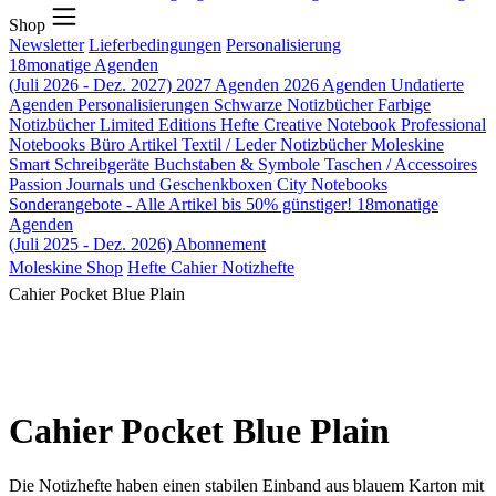
Shop
Newsletter
Lieferbedingungen
Personalisierung
18monatige Agenden
(Juli 2026 - Dez. 2027)
2027 Agenden
2026 Agenden
Undatierte
Agenden
Personalisierungen
Schwarze Notizbücher
Farbige
Notizbücher
Limited Editions
Hefte
Creative Notebook
Professional
Notebooks
Büro Artikel
Textil / Leder Notizbücher
Moleskine
Smart
Schreibgeräte
Buchstaben & Symbole
Taschen / Accessoires
Passion Journals und Geschenkboxen
City Notebooks
Sonderangebote - Alle Artikel bis 50% günstiger!
18monatige
Agenden
(Juli 2025 - Dez. 2026)
Abonnement
Moleskine Shop
Hefte
Cahier Notizhefte
Cahier Pocket Blue Plain
Cahier Pocket Blue Plain
Die Notizhefte haben einen stabilen Einband aus blauem Karton mit