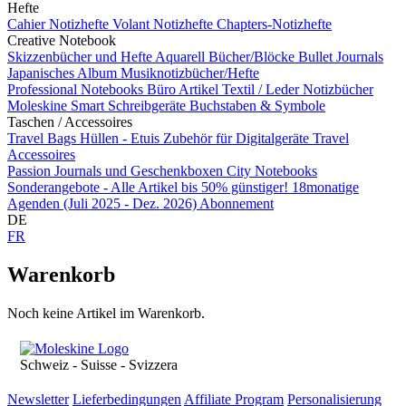
Hefte
Cahier Notizhefte
Volant Notizhefte
Chapters-Notizhefte
Creative Notebook
Skizzenbücher und Hefte
Aquarell Bücher/Blöcke
Bullet Journals
Japanisches Album
Musiknotizbücher/Hefte
Professional Notebooks
Büro Artikel
Textil / Leder Notizbücher
Moleskine Smart
Schreibgeräte
Buchstaben & Symbole
Taschen / Accessoires
Travel Bags
Hüllen - Etuis
Zubehör für Digitalgeräte
Travel
Accessoires
Passion Journals und Geschenkboxen
City Notebooks
Sonderangebote - Alle Artikel bis 50% günstiger!
18monatige
Agenden (Juli 2025 - Dez. 2026)
Abonnement
DE
FR
Warenkorb
Noch keine Artikel im Warenkorb.
Schweiz - Suisse - Svizzera
Newsletter
Lieferbedingungen
Affiliate Program
Personalisierung