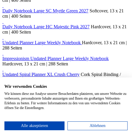
cm | 400 Seiten
Daily Notebook Large SC Myrtle Green 2027
Softcover, 13 x 21
cm | 400 Seiten
Daily Notebook Large HC Majestic Pink 2027
Hardcover, 13 x 21
cm | 400 Seiten
Undated Planner Large Weekly Notebook
Hardcover, 13 x 21 cm |
288 Seiten
Impressionism Undated Planner Large Weekly Notebook
Hardcover, 13 x 21 cm | 288 Seiten
Undated Spiral Planner XL Crush Cherry
Cork Spiral Binding /
Hardcover, 19 x 25 cm | 200 Seiten
Wir verwenden Cookies
Undated Spiral Planner XL Crush Grape
Cork Spiral Binding /
Wir können diese zur Analyse unserer Besucherdaten platzieren, um unsere Webseite zu
Hardcover, 19 x 25 cm | 200 Seiten
verbessern, personalisierte Inhalte anzuzeigen und Ihnen ein großartiges Webseiten-
Erlebnis zu bieten. Für weitere Informationen zu den von uns verwendeten Cookies
Project Planner Large Black
Hardcover, 13 x 21 cm | 288 Seiten
öffnen Sie die Einstellungen.
Project Planner XLarge Black
Hardcover, 19 x 25 cm | 288 Seiten
Alle akzeptieren
Ablehnen