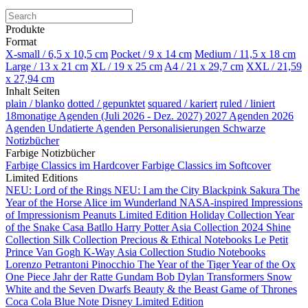
Produkte
Format
X-small / 6,5 x 10,5 cm
Pocket / 9 x 14 cm
Medium / 11,5 x 18 cm
Large / 13 x 21 cm
XL / 19 x 25 cm
A4 / 21 x 29,7 cm
XXL / 21,59
x 27,94 cm
Inhalt Seiten
plain / blanko
dotted / gepunktet
squared / kariert
ruled / liniert
18monatige Agenden (Juli 2026 - Dez. 2027)
2027 Agenden
2026
Agenden
Undatierte Agenden
Personalisierungen
Schwarze
Notizbücher
Farbige Notizbücher
Farbige Classics im Hardcover
Farbige Classics im Softcover
Limited Editions
NEU: Lord of the Rings
NEU: I am the City
Blackpink
Sakura
The
Year of the Horse
Alice im Wunderland
NASA-inspired
Impressions
of Impressionism
Peanuts Limited Edition
Holiday Collection
Year
of the Snake
Casa Batllo
Harry Potter
Asia Collection 2024
Shine
Collection
Silk Collection
Precious & Ethical Notebooks
Le Petit
Prince
Van Gogh
K-Way
Asia Collection
Studio Notebooks
Lorenzo Petrantoni
Pinocchio
The Year of the Tiger
Year of the Ox
One Piece
Jahr der Ratte
Gundam
Bob Dylan
Transformers
Snow
White and the Seven Dwarfs
Beauty & the Beast
Game of Thrones
Coca Cola
Blue Note
Disney Limited Edition