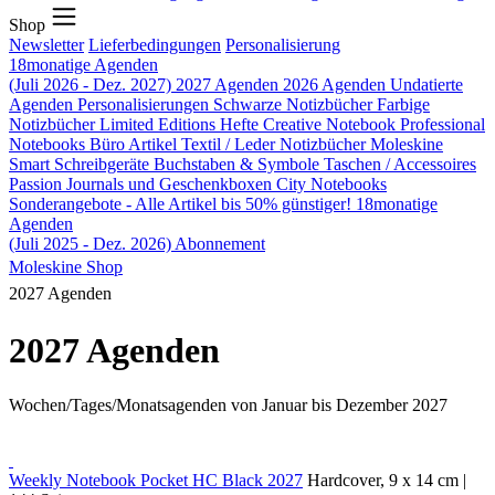
Shop
Newsletter
Lieferbedingungen
Personalisierung
18monatige Agenden
(Juli 2026 - Dez. 2027)
2027 Agenden
2026 Agenden
Undatierte
Agenden
Personalisierungen
Schwarze Notizbücher
Farbige
Notizbücher
Limited Editions
Hefte
Creative Notebook
Professional
Notebooks
Büro Artikel
Textil / Leder Notizbücher
Moleskine
Smart
Schreibgeräte
Buchstaben & Symbole
Taschen / Accessoires
Passion Journals und Geschenkboxen
City Notebooks
Sonderangebote - Alle Artikel bis 50% günstiger!
18monatige
Agenden
(Juli 2025 - Dez. 2026)
Abonnement
Moleskine Shop
2027 Agenden
2027 Agenden
Wochen/Tages/Monatsagenden von Januar bis Dezember 2027
Weekly Notebook Pocket HC Black 2027
Hardcover, 9 x 14 cm |