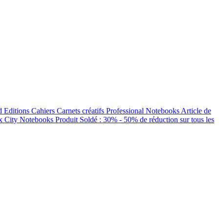
d Editions
Cahiers
Carnets créatifs
Professional Notebooks
Article de
ux
City Notebooks
Produit Soldé : 30% - 50% de réduction sur tous les