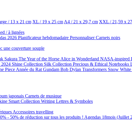
rge / 13 x 21 cm
XL / 19 x 25 cm
A4 / 21 x 29,7 cm
XXL / 21,59 x 2
led / à lignées
das 2026
Planificateur hebdomadaire
Personnaliser
Carnets noirs
ec une couverture souple
nk
Sakura
The Year of the Horse
Alice in Wonderland
NASA-inspired
n 2024
Shine Collection
Silk Collection
Precious & Ethical Notebooks
ne Piece
Année du Rat
Gundam
Bob Dylan
Transformers
Snow White 
bum japonais
Carnets de musique
kine Smart
Collection Writing
Lettres & Symboles
ériques
Accessoires travelling
30% - 50% de réduction sur tous les produits !
Agendas 18mois (Juillet