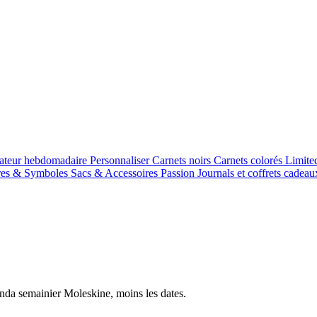
cateur hebdomadaire
Personnaliser
Carnets noirs
Carnets colorés
Limite
res & Symboles
Sacs & Accessoires
Passion Journals et coffrets cadea
genda semainier Moleskine, moins les dates.