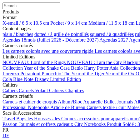
Produits
Format
X-small / 6,5 x 10,5 cm
Pocket / 9 x 14 cm
Medium / 11,5 x 18 cm
La
Content pages
plain / blanches
dotted / à grille de pointillés
squared / à quadrillées
ru
Agendas 18mois (Juillet 2026 - Décembre 2027)
Agendas 2027
Agen
Carnets colorés
Les carnets colorés avec une couverture rigide
Les carnets colorés av
Limited Editions
NOUVEAU: Lord of the Rings
NOUVEAU : I am the City
Blackpi
Collection
Year of the Snake
Casa Battlo
Harry Potter
Asia Collectio
Lorenzo Petrantoni
Pinocchio
The Year of the Tiger
Year of the Ox
O
Cola
Blue Note
Disney Limited Edition
Cahiers
Cahiers
Carnets Volant
Cahiers Chapitres
Carnets créatifs
Carnets et cahier de croquis
Album/Bloc Aquarelle
Bullet Journals
Al
Professional Notebooks
Article de Bureau
Carnets textile / cuir
Moles
Sacs & Accessoires
Travel Bags
les Housses - les Coques
accessoires pour appareils num
Passion Journals et coffrets cadeaux
City Notebooks
Produit Soldé : 
FR
DE