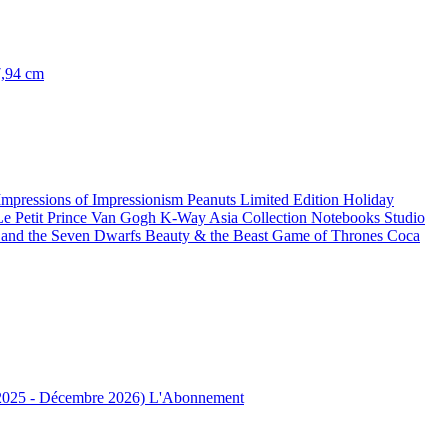
7,94 cm
Impressions of Impressionism
Peanuts Limited Edition
Holiday
Le Petit Prince
Van Gogh
K-Way
Asia Collection
Notebooks Studio
and the Seven Dwarfs
Beauty & the Beast
Game of Thrones
Coca
 2025 - Décembre 2026)
L'Abonnement