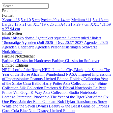
Produkte
Format
X-small / 6,5 x 10,5 cm
Pocket / 9 x 14 cm
Medium / 11,5 x 18 cm
Large / 13 x 21 cm
XL / 19 x 25 cm
A4 / 21 x 29,7 cm
XXL / 21,59
x 27,94 cm
Inhalt Seiten
plain / blanko
dotted / gepunktet
squared / kariert
ruled / liniert
18monatige Agenden (Juli 2026 - Dez. 2027)
2027 Agenden
2026
Agenden
Undatierte Agenden
Personalisierungen
Schwarze
Notizbücher
Farbige Notizbücher
Farbige Classics im Hardcover
Farbige Classics im Softcover
Limited Editions
NEU: Lord of the Rings
NEU: I am the City
Blackpink
Sakura
The
Year of the Horse
Alice im Wunderland
NASA-inspired
Impressions
of Impressionism
Peanuts Limited Edition
Holiday Collection
Year
of the Snake
Casa Batllo
Harry Potter
Asia Collection 2024
Shine
Collection
Silk Collection
Precious & Ethical Notebooks
Le Petit
Prince
Van Gogh
K-Way
Asia Collection
Studio Notebooks
Lorenzo Petrantoni
Pinocchio
The Year of the Tiger
Year of the Ox
One Piece
Jahr der Ratte
Gundam
Bob Dylan
Transformers
Snow
White and the Seven Dwarfs
Beauty & the Beast
Game of Thrones
Coca Cola
Blue Note
Disney Limited Edition