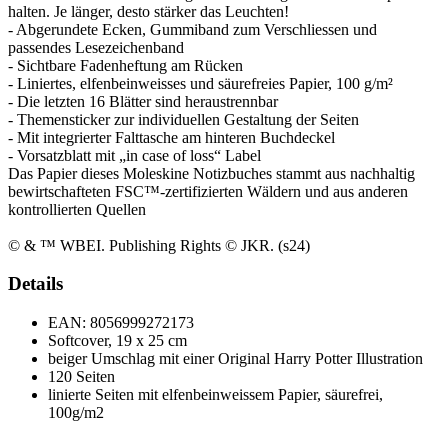
halten. Je länger, desto stärker das Leuchten!
- Abgerundete Ecken, Gummiband zum Verschliessen und
passendes Lesezeichenband
- Sichtbare Fadenheftung am Rücken
- Liniertes, elfenbeinweisses und säurefreies Papier, 100 g/m²
- Die letzten 16 Blätter sind heraustrennbar
- Themensticker zur individuellen Gestaltung der Seiten
- Mit integrierter Falttasche am hinteren Buchdeckel
- Vorsatzblatt mit „in case of loss“ Label
Das Papier dieses Moleskine Notizbuches stammt aus nachhaltig
bewirtschafteten FSC™-zertifizierten Wäldern und aus anderen
kontrollierten Quellen
© & ™ WBEI. Publishing Rights © JKR. (s24)
Details
EAN:
8056999272173
Softcover, 19 x 25 cm
beiger Umschlag mit einer Original Harry Potter Illustration
120 Seiten
linierte Seiten mit elfenbeinweissem Papier, säurefrei,
100g/m2