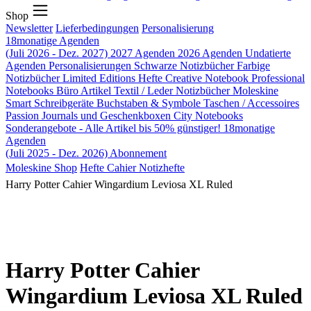
Shop
Newsletter
Lieferbedingungen
Personalisierung
18monatige Agenden
(Juli 2026 - Dez. 2027)
2027 Agenden
2026 Agenden
Undatierte
Agenden
Personalisierungen
Schwarze Notizbücher
Farbige
Notizbücher
Limited Editions
Hefte
Creative Notebook
Professional
Notebooks
Büro Artikel
Textil / Leder Notizbücher
Moleskine
Smart
Schreibgeräte
Buchstaben & Symbole
Taschen / Accessoires
Passion Journals und Geschenkboxen
City Notebooks
Sonderangebote - Alle Artikel bis 50% günstiger!
18monatige
Agenden
(Juli 2025 - Dez. 2026)
Abonnement
Moleskine Shop
Hefte
Cahier Notizhefte
Harry Potter Cahier Wingardium Leviosa XL Ruled
Harry Potter Cahier
Wingardium Leviosa XL Ruled