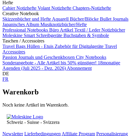
Hefte
Cahier Notizhefte
Volant Notizhefte
Chapters-Notizhefte
Creative Notebook
Skizzenbücher und Hefte
Aquarell Bücher/Blöcke
Bullet Journals
Japanisches Album
Musiknotizbücher/Hefte
Professional Notebooks
Büro Artikel
Textil / Leder Notizbücher
Moleskine Smart
Schreibgeräte
Buchstaben & Symbole
Taschen / Accessoires
Travel Bags
Hüllen - Etuis
Zubehör für Digitalgeräte
Travel
Accessoires
Passion Journals und Geschenkboxen
City Notebooks
Sonderangebote - Alle Artikel bis 50% günstiger!
18monatige
Agenden (Juli 2025 - Dez. 2026)
Abonnement
DE
FR
Warenkorb
Noch keine Artikel im Warenkorb.
Schweiz - Suisse - Svizzera
Newsletter
Lieferbedingungen
Affiliate Program
Personalisierung