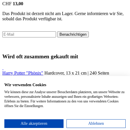
CHF
13,00
Das Produkt ist derzeit nicht am Lager. Gerne informieren wir Sie,
sobald das Produkt verfügbar ist.
Benachrichtigen
Wird oft zusammen gekauft mit
Harry Potter "Phönix"
Hardcover, 13 x 21 cm | 240 Seiten
0
Colouring Cahier XL Ruled Kraft 2er Set
Kartoneinband | 120
Wir verwenden Cookies
Seiten
Wir können diese zur Analyse unserer Besucherdaten platzieren, um unsere Webseite zu
verbessern, personalisierte Inhalte anzuzeigen und Ihnen ein großartiges Webseiten-
Harry Potter Expecto Patronum Large Ruled
Hardcover 13 x 21 cm
Erlebnis zu bieten. Für weitere Informationen zu den von uns verwendeten Cookies
| 176 Seiten
öffnen Sie die Einstellungen.
Alle akzeptieren
Ablehnen